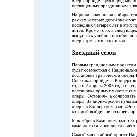
оперы пройдет целый ряд меропр
посвященных праздничным дням
Национальная опера собирается
рамках которых детей знакомят 
последних четырех лет в этих 
детей. Кроме того, в следующе
выпустить учебное пособие по 
оперы для эстонских школ.
Звездный сезон
Первым грандиозным проектом 
будет совместная с Националь
постановка трагической оперы 
Спектакль пройдет в Концертном
года и 2 апреля 2005 года на с
постановке примут участие си
оперы «Эстония», а солировать
оперы. За дирижерским пультом
оперы в Концертном зале «Эстон
который выйдет не позднее апре
6 октября в Камерном зале теа
камерного гала-концерта в чест
Самый масштабный проект Наци