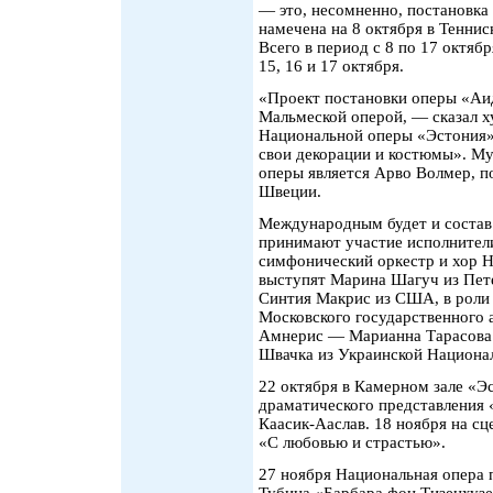
— это, несомненно, постановк
намечена на 8 октября в Тенни
Всего в период с 8 по 17 октябр
15, 16 и 17 октября.
«Проект постановки оперы «Аи
Мальмеской оперой, — сказал 
Национальной оперы «Эстония»
свои декорации и костюмы». М
оперы является Арво Волмер, 
Швеции.
Международным будет и состав 
принимают участие исполнители 
симфонический оркестр и хор 
выступят Марина Шагуч из Пете
Синтия Макрис из США, в роли
Московского государственного 
Амнерис — Марианна Тарасова 
Швачка из Украинской Национа
22 октября в Камерном зале «Э
драматического представления 
Каасик-Ааслав. 18 ноября на сц
«С любовью и страстью».
27 ноября Национальная опера 