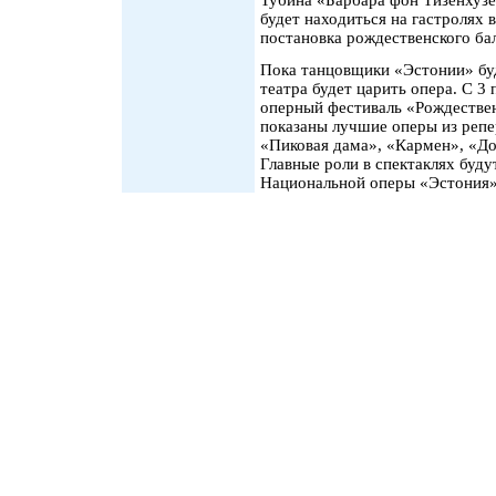
Тубина «Барбара фон Тизенхузе
будет находиться на гастролях 
постановка рождественского ба
Пока танцовщики «Эстонии» буд
театра будет царить опера. С 3
оперный фестиваль «Рождествен
показаны лучшие оперы из репе
«Пиковая дама», «Кармен», «До
Главные роли в спектаклях буду
Национальной оперы «Эстония»,