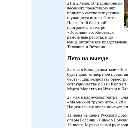
21 и 23 мая. В традиционных
весенних представлениях
примут участие выпускники
и учащиеся школы балета.
После этой балетной
программы в театре
Об
«Эстония» возобновятся
ремонтные работы, и до
конца октября все представлени
Таллинна и Эстонии.
Лето на выезде
22 мая в Концертном зале «Эст
будет дано концертное предста
честь». Дирижировать оркестро
сотрудничестве с Eesti Kontser
Марта Моретто из Италии и Кал
27 мая в пярнуском театре «Эн
«Маленький трубочист», а 28 и
Национальная опера покажет оп
11 июня на сцене Русского драм
оперы Россини «Синьор Брускин
16 июня. Музыкальный руковод