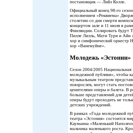
постановщик — Лийз Колле.
Официальный конец 98-го сезон
исполнением «Реквиема» Дворж
столетию со дня смерти композ
концертом зале и 11 июля в рам
Финляндии. Солировать будут Т
Пилле Лилль, Мати Тури и Айн 
хор и симфонический оркестр Н
хор «Ванемуйне».
Молодежь «Эстонии»
Сезон 2004/2005 Национальная
молодежной публики», чтобы ка
музыкальным театром представи
повзрослев, могут стать посто
ценителями оперы и балета. В 
больше представлений для дете
оперы будут проходить не тольк
детских учреждений.
В рамках «Года молодежной пуб
театра «Эстония» состоится ми
Кауманна «Маленький Наполеон»
мальчика маленького роста. Кр