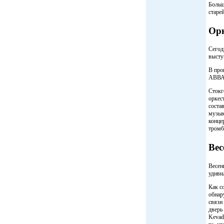
Больш
старе
Орк
Сегод
высту
В про
АВВА,
Стокг
оркес
соста
музык
конце
тромб
Вес
Весен
удиви
Как с
обнар
связи
дверь
Kevad