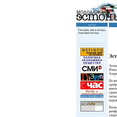
погода
Сегодня, как и всегда,
хорошая погода.
Эст
Эстон
Юхан 
Ахерн
По мн
одобр
конст
страт
согла
подум
Неско
ратиф
следу