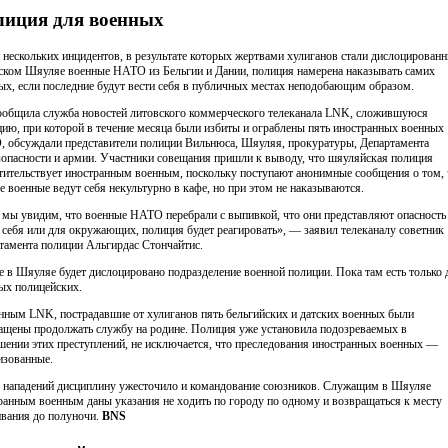
иция для военных
 нескольких инцидентов, в результате которых жертвами хулиганов стали дислоцированн
ском Шяуляе военные НАТО из Бельгии и Дании, полиция намерена наказывать самих
ых, если последние будут вести себя в публичных местах неподобающим образом.
ообщила служба новостей литовского коммерческого телеканала LNK, сложившуюся
цию, при которой в течение месяца были избиты и ограблены пять иностранных военных
 обсуждали представители полиции Вильнюса, Шяуляя, прокуратуры, Департамента
зопасности и армии. Участники совещания пришли к выводу, что шяуляйская полиция
тительствует иностранным военным, поскольку поступают анонимные сообщения о том, 
е военные ведут себя некультурно в кафе, но при этом не наказываются.
 мы увидим, что военные НАТО перебрали с выпивкой, что они представляют опасность
 себя или для окружающих, полиция будет реагировать», — заявил телеканалу советник
тамента полиции Альгирдас Стончайтис.
е в Шяуляе будет дислоцировано подразделение военной полиции. Пока там есть только 
ых полицейских.
нным LNK, пострадавшие от хулиганов пять бельгийских и датских военных были
ащены продолжать службу на родине. Полиция уже установила подозреваемых в
шении этих преступлений, не исключается, что преследования иностранных военных —
изованные.
 нападений дисциплину ужесточило и командование союзников. Служащим в Шяуляе
ранным военным даны указания не ходить по городу по одному и возвращаться к месту
вания до полуночи.
BNS