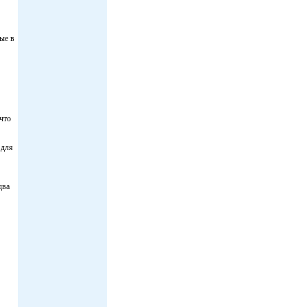
ые в
что
 для
два