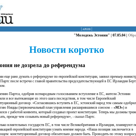
|
архив
|
"Молодежь Эстонии" | 07.05.04 |
Обр
Новости коротко
ония не дозрела до референдума
ии еще рано думать о референдуме по европейской конституции, заявил премьер-минист
Партс после встречи с главой правительства председательствующей в ЕС Ирландии Берт
ом.
ению Партса, одобрив всенародным голосованием вступление в ЕС, жители Эстонии
или и все вытекающие из этого шага последствия, в том числе Европейский
итуционный договор. «Согласившись вступить в ЕС, эстонский народ тем самым одобри
егию Ниццы (первоначальный план управления расширившимся союзом –
«МЭ»
) и
сился с работой конвента, который создавал проект конституции. Теперь мы должны три
ать, прежде чем созывать новый референдум», - сказал Партс.
лько влиятельных государств ЕС, в том числе Великобритания и Ирландия, планируют п
икацией европейской конституции узнать мнение народа. «Наша позиция заключается в
ющем: конституционный договор обязательно должен быть. Проводить по этому вопрос