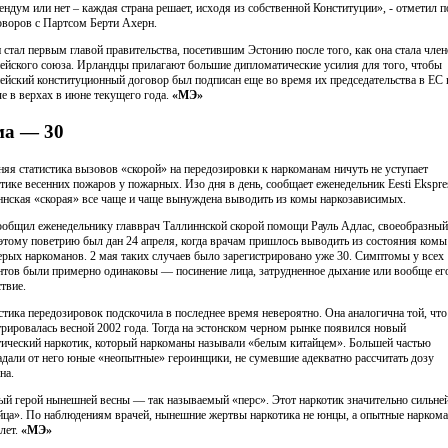
ендум или нет – каждая страна решает, исходя из собственной Конституции», - отметил п
оворов с Партсом Берти Ахерн.
 стал первым главой правительства, посетившим Эстонию после того, как она стала чле
ейского союза. Ирландцы прилагают большие дипломатические усилия для того, чтобы
ейский конституционный договор был подписан еще во время их председательства в ЕС 
че в верхах в июне текущего года.
«МЭ»
ма — 30
няя статистика вызовов «скорой» на передозировки к наркоманам ничуть не уступает
стике весенних пожаров у пожарных. Изо дня в день, сообщает еженедельник Eesti Ekspre
ннская «скорая» все чаще и чаще вынуждена выводить из комы наркозависимых.
ообщил еженедельнику главврач Таллиннской скорой помощи Рауль Адлас, своеобразный
 этому поветрию был дан 24 апреля, когда врачам пришлось выводить из состояния комы
ерых наркоманов. 2 мая таких случаев было зарегистрировано уже 30. Симптомы у всех
нтов были примерно одинаковы — посинение лица, затрудненное дыхание или вообще ег
ствие.
стика передозировок подскочила в последнее время невероятно. Она аналогична той, что
трировалась весной 2002 года. Тогда на эстонском черном рынке появился новый
тический наркотик, который наркоманы называли «белым китайцем». Большей частью
адали от него юные «неопытные» героинщики, не сумевшие адекватно рассчитать дозу
на.
ый герой нынешней весны — так называемый «перс». Этот наркотик значительно сильне
йца». По наблюдениям врачей, нынешние жертвы наркотика не юнцы, а опытные нарком
 лет.
«МЭ»