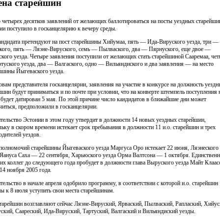
ена старейшин
 четырех десятков заявлений от желающих баллотироваться на посты уездных старейши
ии поступило в госканцелярию к вечеру среды.
андидата претендуют на пост старейшины Хийумаа, пять — Ида-Вируского уезда, три —
кого, пять — Ляэне-Вируского, семь — Пылваского, два — Пярнуского, еще двое —
ского уезда. Четыре заявления поступили от желающих стать старейшиной Сааремаа, че
туского уезда, два — Валгаского, одно — Вильяндиского и два заявления — на место
йшины Йыгеваского уезда.
овам представителя госканцелярии, заявления на участие в конкурсе на должность уезд
йшин будут приниматься и по почте при условии, что на конверте штемпель поступления 
 будет датирован 5 мая. По этой причине число кандидатов в ближайшие дни может
читься, предположили в госканцелярии.
тельство Эстонии в этом году утвердит в должности 14 новых уездных старейшин,
льку в скором времени истекает срок пребывания в должности 11 и.о. старейшин и трех
одителей уездов.
полномочий старейшины Йыгеваского уезда Маргуса Оро истекает 22 июня, Ляэнеского
 Яануса Саха — 22 сентября, Харьюского уезда Орма Валтсона — 1 октября. Единствен
оих коллег до следующего года пробудет в должности глава Выруского уезда Майт Клаас
14 ноября 2005 года.
тельство в начале апреля одобрило программу, в соответствии с которой и.о. старейшин
ы к 8 июля уступить свои места старейшинам.
старейшин возглавляют сейчас Ляэне-Вируский, Ярваский, Пылваский, Раплаский, Хийус
ский, Саареский, Ида-Вируский, Тартуский, Валгаский и Вильяндиский уезды.