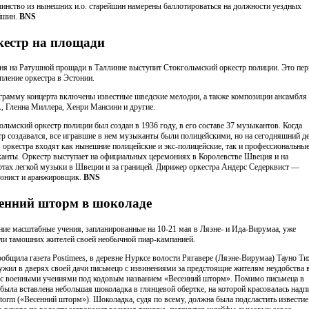
инство из нынешних и.о. старейшин намерены баллотироваться на должности уездных
йшин.
BNS
естр на площади
ня на Ратушной прощади в Таллинне выступит Стокгольмский оркестр полиции. Это пер
пление оркестра в Эстонии.
грамму концерта включены известные шведские мелодии, а также композиции ансамбля
 Гленна Миллера, Хенри Мансини и другие.
ольмский оркестр полиции был создан в 1936 году, в его составе 37 музыкантов. Когда
тр создавался, все игравшие в нем музыканты были полицейскими, но на сегодняшний де
в оркестра входят как нынешние полицейские и экс-полицейские, так и профессиональны
анты. Оркестр выступает на официальных церемониях в Королевстве Швеция и на
ртах легкой музыки в Швеции и за границей. Дирижер оркестра Андерс Седерквист —
онист и аранжировщик.
BNS
енний шторм в шоколаде
ние масштабные учения, запланированные на 10-21 мая в Ляэне- и Ида-Вирумаа, уже
ли тамошних жителей своей необычной пиар-кампанией.
ообщила газета Postimees, в деревне Нурксе волости Рягавере (Ляэне-Вирумаа) Тауно Ти
ужил в дверях своей дачи письмецо с извинениями за предстоящие жителям неудобства 
 с военными учениями под кодовым названием «Весенний шторм». Помимо письмеца в
 была вставлена небольшая шоколадка в глянцевой обертке, на которой красовалась надп
torm («Весенний шторм»). Шоколадка, судя по всему, должна была подсластить известие