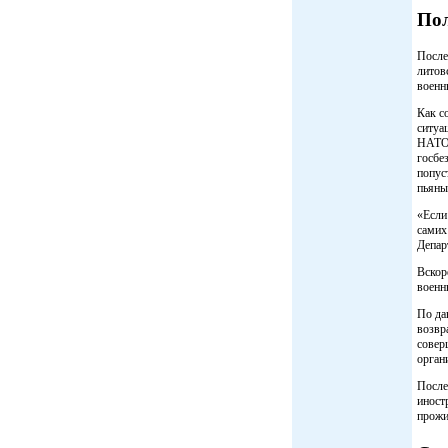
Пол
После
литов
военн
Как с
ситуа
НАТО,
госбе
попус
пьяны
«Если
самих
Депар
Вскор
военн
По да
возвр
совер
орган
После
иност
прожи