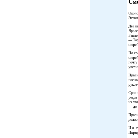
См
Около
Эстон
Два к
Ярвас
Рапла
— Тар
старе
По сл
старе
почту
увели
Прави
поско
руков
Срок 
уезда
из св
— до 
Прави
должн
И.о. 
Пярну