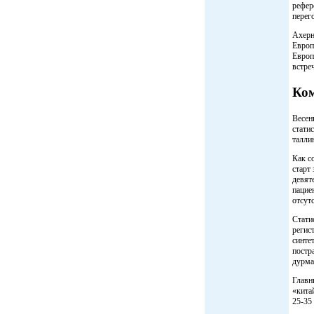
рефер
перег
Ахерн
Европ
Европ
встре
Ко
Весен
стати
талли
Как с
старт
девят
пацие
отсут
Стати
регис
синте
постр
дурма
Главн
«кита
25-35