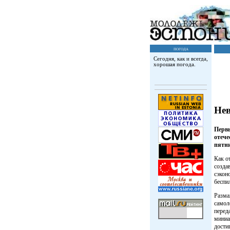
погода
Сегодня, как и всегда,
хорошая погода.
Нев
Первы
отече
пятни
Как о
созда
сэкон
беспи
Разма
самол
перед
миниа
дости