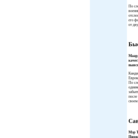
По сл
военн
отсле
его ф
от дв
Быс
Маард
качес
выясн
Канди
Еврок
По сл
одним
забыт
после
своем
Сав
Мэр Т
Пярна