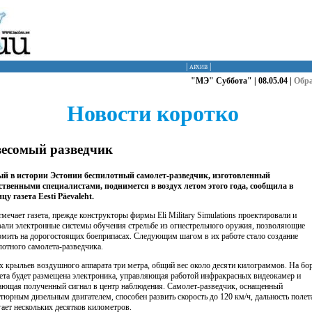
|
архив
|
"МЭ" Суббота" | 08.05.04 |
Обр
Новости коротко
есомый разведчик
й в истории Эстонии беспилотный самолет-разведчик, изготовленный
ственными специалистами, поднимется в воздух летом этого года, сообщила в
цу газета Eesti Päevaleht.
тмечает газета, прежде конструкторы фирмы Eli Military Simulations проектировали и
вали электронные системы обучения стрельбе из огнестрельного оружия, позволяющие
омить на дорогостоящих боеприпасах. Следующим шагом в их работе стало создание
лотного самолета-разведчика.
х крыльев воздушного аппарата три метра, общий вес около десяти килограммов. На бо
ета будет размещена электроника, управляющая работой инфракрасных видеокамер и
ающая полученный сигнал в центр наблюдения. Самолет-разведчик, оснащенный
тюрным дизельным двигателем, способен развить скорость до 120 км/ч, дальность полет
гает нескольких десятков километров.