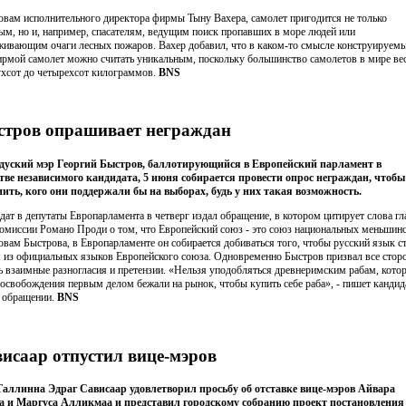
овам исполнительного директора фирмы Тыну Вахера, самолет пригодится не только
ым, но и, например, спасателям, ведущим поиск пропавших в море людей или
живающим очаги лесных пожаров. Вахер добавил, что в каком-то смысле конструируем
ирмой самолет можно считать уникальным, поскольку большинство самолетов в мире ве
ухсот до четырехсот килограммов.
BNS
тров опрашивает неграждан
уский мэр Георгий Быстров, баллотирующийся в Европейский парламент в
тве независимого кандидата, 5 июня собирается провести опрос неграждан, чтобы
ить, кого они поддержали бы на выборах, будь у них такая возможность.
дат в депутаты Европарламента в четверг издал обращение, в котором цитирует слова г
омиссии Романо Проди о том, что Европейский союз - это союз национальных меньшинс
овам Быстрова, в Европарламенте он собирается добиваться того, чтобы русский язык с
 из официальных языков Европейского союза. Одновременно Быстров призвал все стор
ь взаимные разногласия и претензии. «Нельзя уподобляться древнеримским рабам, кото
 освобождения первым делом бежали на рынок, чтобы купить себе раба», - пишет кандид
 обращении.
BNS
исаар отпустил вице-мэров
аллинна Эдраг Сависаар удовлетворил просьбу об отставке вице-мэров Айвара
 и Маргуса Алликмаа и представил городскому собранию проект постановления