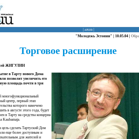
|
архив
|
"Молодежь Эстонии" | 10.05.04 |
Обр
Торговое расширение
сей ЖИГУЛИН
тие в Тарту нового Дома
вли позволит увеличить его
ную площадь почти в три
 многофункциональный
вый центр, первый этап
тельства которого намечено
ить в августе этого года, будет
оен в Тарту на средства концерна
na Kaubamaja.
 цель сделать Тартуский Дом
вли еще более доступным и
екательным для жителей и