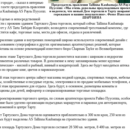
 города», - сказал в интервью
Председатель правления Tallinna Kaubamaja AS Рау
 газете председатель правления
Пуусепп: «Мы очень довольны предложенным проек
nna Kaubamaja AS Рауль Пуусепп.
и надеемся, что новый Дом торговли в Тарту понрави
горожанам и нашим покупателям».
Фото Николая
ШАРУБИНА
й целью в непосредственной
сти с прежним зданием Тартского Дома торговли, который сейчас Tallinna Kaubamaja
ует у AS Tartu Tarbijate Kooperatiiv, возводится современный трехэтажный комплекс, где
стятся кафе, торговые залы, места для офисов, отдыха и развлечений.
рмлении здания и внутренних помещений широко используются современный дизайн с
ьзованием суперграфики и других оригинальных архитектурных решений, которые
ботаны на основе рекомендаций известного бюро Chapman Taylor из Великобритании.
рвом этаже Тартуского Дома торговли разместится магазин с широким и недорогим
тиментом различных товаров. В дополнение к нему запланированы менее крупные
тические» - мясной и рыбный, винный и кондитерский. Здесь же будут находиться аптека
и по продаже книг, цветов и парикмахерские.
й этаж торгового центра займут магазины модной одежды, спортивных товаров, мебель
ы, хозяйственные и посудные отделы, электроники и по продаже мобильных телефонов, 
й этаж предназначен для отдыха. Здесь будут, в основном, размещены комнаты и
кционы для детей, инфоцентр и специализированные торговые площадки.
роектировании торгового центра, по словам архитектора проекта Райво Пуусеппа, особо
ние было уделено организации подъездных маршрутов и парковки для автотранспорта,
ложенной в центре Тарту.
т Тартуского Дома торговли оценивается приблизительно в 300 млн крон, 250 млн из
ых будут выделены AS Tallinna Kaubamaja на строительство здания.
 площадь Тартуского Дома торговли составит 28 500 кв. метров, 8 400 кв. метров из