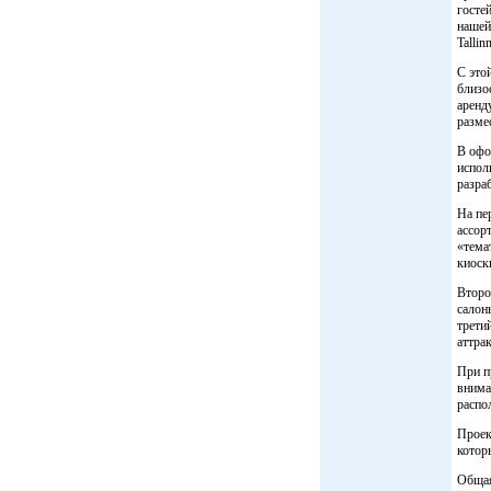
гостей
нашей
Talli
С это
близо
аренд
разме
В офо
испол
разра
На пе
ассор
«тема
киоск
Второ
салон
трети
аттра
При п
внима
распо
Проек
котор
Общая