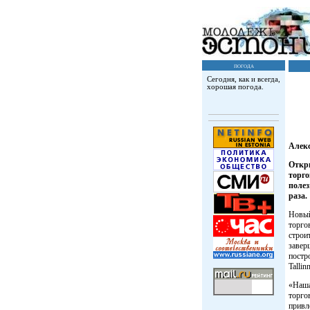
погода
Сегодня, как и всегда,
хорошая погода.
Алек
Откры
торго
полез
раза.
Новый
торго
строи
заверш
постр
Tallin
«Наша
торго
привл