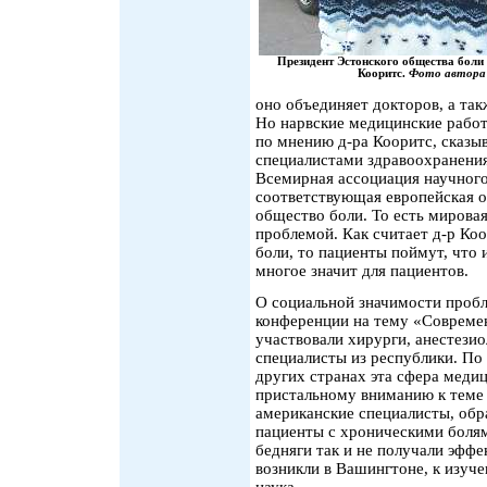
Президент Эстонского общества боли
Кооритс.
Фото автора
оно объединяет докторов, а та
Но нарвские медицинские работн
по мнению д-ра Кооритс, сказы
специалистами здравоохранения 
Всемирная ассоциация научного
соответствующая европейская о
общество боли. То есть мирова
проблемой. Как считает д-р Коо
боли, то пациенты поймут, что 
многое значит для пациентов.
О социальной значимости пробл
конференции на тему «Современ
участвовали хирурги, анестезио
специалисты из республики. По
других странах эта сфера меди
пристальному вниманию к теме 
американские специалисты, обр
пациенты с хроническими болями
бедняги так и не получали эфф
возникли в Вашингтоне, к изуч
наука.