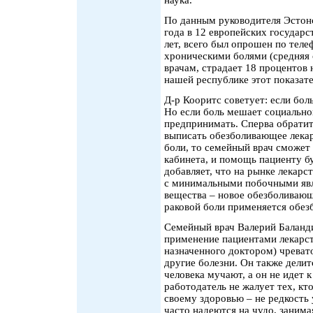
По данным руководителя Эстонс
года в 12 европейских государ
лет, всего был опрошен по теле
хроническими болями (средняя
врачам, страдает 18 процентов 
нашей республике этот показате
Д-р Кооритс советует: если боль
Но если боль мешает социальной
предпринимать. Сперва обратит
выписать обезболивающее лекар
боли, то семейный врач сможет 
кабинета, и помощь пациенту б
добавляет, что на рынке лекар
с минимальными побочными явл
вещества – новое обезболивающ
раковой боли применяется обе
Семейный врач Валерий Баланди
применение пациентами лекарст
назначенного доктором) чревато
другие болезни. Он также дели
человека мучают, а он не идет 
работодатель не жалует тех, кт
своему здоровью – не редкость
часто надеются на чудо, заним