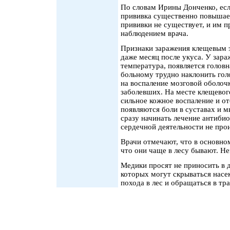
По словам Ирины Донченко, есл
прививка существенно повышает
прививки не существует, и им п
наблюдением врача.
Признаки заражения клещевым 
даже месяц после укуса. У зар
температура, появляется головн
больному трудно наклонить гол
на воспаление мозговой оболочк
заболевших. На месте клещевог
сильное кожное воспаление и от
появляются боли в суставах и м
сразу начинать лечение антиби
сердечной деятельности не про
Врачи отмечают, что в основно
что они чаще в лесу бывают. Не
Медики просят не приносить в д
которых могут скрываться насе
похода в лес и обращаться в тр