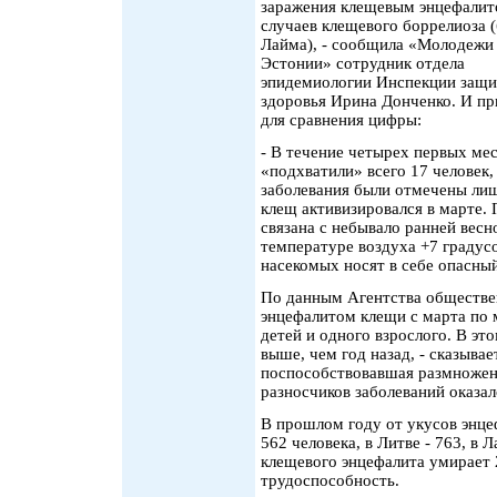
заражения клещевым энцефалит
случаев клещевого боррелиоза 
Лайма), - сообщила «Молодежи
Эстонии» сотрудник отдела
эпидемиологии Инспекции защ
здоровья Ирина Донченко. И пр
для сравнения цифры:
- В течение четырех первых ме
«подхватили» всего 17 человек,
заболевания были отмечены лиш
клещ активизировался в марте.
связана с небывало ранней вес
температуре воздуха +7 градусо
насекомых носят в себе опасный
По данным Агентства обществе
энцефалитом клещи с марта по 
детей и одного взрослого. В эт
выше, чем год назад, - сказывае
поспособствовавшая размножени
разносчиков заболеваний оказа
В прошлом году от укусов энце
562 человека, в Литве - 763, в 
клещевого энцефалита умирает
трудоспособность.