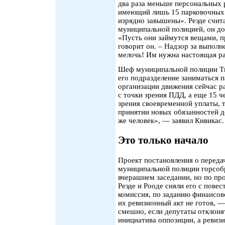
два раза меньше персональных р
имеющий лишь 15 парковочных 
изрядно завышены». Реэде счита
муниципальной полицией, он до
«Пусть они займутся вещами, 
говорит он. – Надзор за выполн
мелочь! Им нужна настоящая ра
Шеф муниципальной полиции Т
его подразделение заниматься п
организации движения сейчас р
с точки зрения ПДД, а еще 15 ч
зрения своевременной уплаты, 
принятии новых обязанностей д
же человек», — заявил Кивикас.
Это только начало
Проект постановления о переда
муниципальной полиции горсоб
вчерашнем заседании, но по пр
Реэде и Рооде сняли его с повес
комиссия, по заданию финансов
их ревизионный акт не готов, —
смешно, если депутаты отклоня
инициатива оппозиции, а ревизи