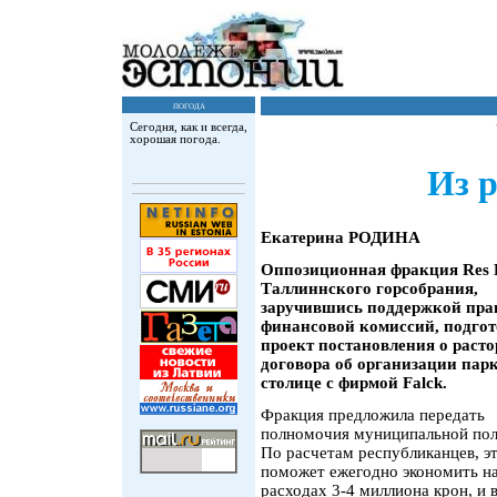
погода
Сегодня, как и всегда,
хорошая погода.
Из р
Екатерина РОДИНА
Оппозиционная фракция Res P
Таллиннского горсобрания,
заручившись поддержкой пра
финансовой комиссий, подго
проект постановления о раст
договора об организации пар
столице с фирмой Falck.
Фракция предложила передать
полномочия муниципальной пол
По расчетам республиканцев, э
поможет ежегодно экономить н
расходах 3-4 миллиона крон, и 