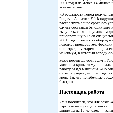
2001 год и не менее 14 миллион
включительно.
«В реальности город получал л
Рооде. – А значит, Falck наруши
расторгнуть ранее срока без уп
случае составила бы один милли
выкупить, согласно условиям д
приобретенную Falck специальн
2001 году, стоимость оборудов
поясняет председатель фракции 
оно изрядно устарело, и цена е
максимум, в который городу обо
Реэде посчитал: если услуги Fal
миллиона крон, то муниципальн
работу за 8,9 миллиона. «По о
билетов уверен, что расходы на
крон. Так что неизбежные расхо
быстро».
Настоящая работа
«Мы посчитали, что для возлож
парковки на муниципальную по
минимум на 18 человек, — заяви