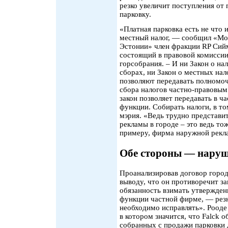
резко увеличит поступления от 
парковку.
«Платная парковка есть не что и
местный налог, — сообщил «М
Эстонии» член фракции RP Сий
состоящий в правовой комисси
горсобрания. – И ни Закон о на
сборах, ни Закон о местных нал
позволяют передавать полномо
сбора налогов частно-правовы
закон позволяет передавать в 
функции. Собирать налоги, в том
мэрия. «Ведь трудно представит
рекламы в городе – это ведь тож
примеру, фирма наружной рекл
Обе стороны — нару
Проанализировав договор города
выводу, что он противоречит за
обязанность взимать утвержден
функции частной фирме, — рез
необходимо исправлять». Рооде 
в котором значится, что Falck о
собранных с продажи парковки д