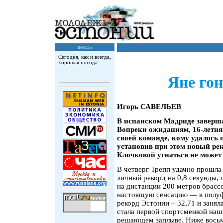
погода
Сегодня, как и всегда,
хорошая погода.
Яне гон
Игорь САВЕЛЬЕВ
В испанском Мадриде заверш
Вопреки ожиданиям, 16-летняя
своей команде, кому удалось 
установив при этом новый ре
Клочковой угнаться не может
В четверг Трепп удачно прошла
личный рекорд на 0,8 секунды, 
на дистанции 200 метров брасс
настоящую сенсацию — в полуф
рекорд Эстонии – 32,71 и занял
стала первой спортсменкой наше
решающем заплыве. Ниже восьмо