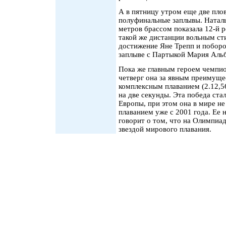
А в пятницу утром еще две пло
полуфинальные заплывы. Натал
метров брассом показала 12-й ре
такой же дистанции вольным сти
достижение Яне Трепп и поборо
заплыве с Партыкой Мария Альбе
Пока же главным героем чемпио
четверг она за явным преимуще
комплексным плаванием (2.12,5
на две секунды. Эта победа ста
Европы, при этом она в мире н
плаванием уже с 2001 года. Ее
говорит о том, что на Олимпиа
звездой мирового плавания.