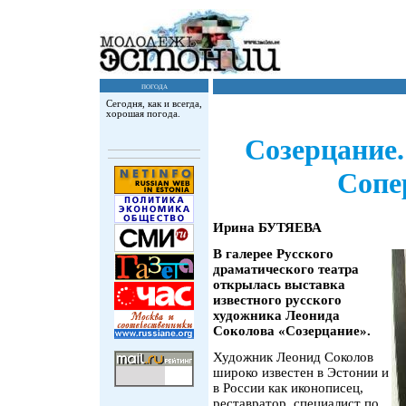
погода
Сегодня, как и всегда,
хорошая погода.
Созерцание.
Сопе
Ирина БУТЯЕВА
В галерее Русского
драматического театра
открылась выставка
известного русского
художника Леонида
Соколова «Созерцание».
Художник Леонид Соколов
широко известен в Эстонии и
в России как иконописец,
реставратор, специалист по