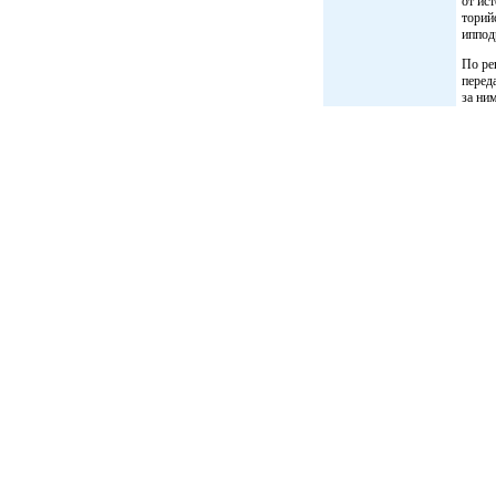
от ис
торий
иппод
По ре
перед
за ни