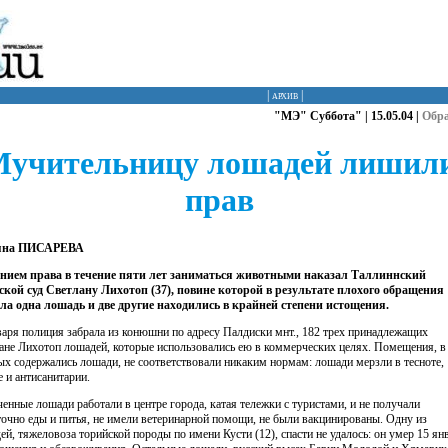
|
архив
|
"МЭ" Суббота" | 15.05.04 |
Обр
учительницу лошадей лишил
прав
яна ПИСАРЕВА
ием права в течение пяти лет заниматься животными наказал Таллиннский
ской суд Светлану Лихотоп (37), повине которой в результате плохого обращения
ла одна лошадь и две другие находились в крайней степени истощения.
варя полиция забрала из конюшни по адресу Палдиски мнт., 182 трех принадлежащих
ане Лихотоп лошадей, которые использовались ею в коммерческих целях. Помещения, в
ых содержались лошади, не соответствовали никаким нормам: лошади мерзли в тесноте,
е и антисанитарии.
енные лошади работали в центре города, катая тележки с туристами, и не получали
точно еды и питья, не имели ветеринарной помощи, не были вакцинированы. Одну из
ей, тяжеловоза торийской породы по имени Кусти (12), спасти не удалось: он умер 15 ян