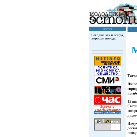
погода
Сегодня, как и всегда,
хорошая погода.
М
Тать
Лишен
город
погиб
12 ян
Светл
котор
духот
Измуч
доста
лошад