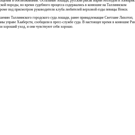
тощения и обезвоживания. Остальные лошади, русский рысак Барин Молодой и Хямарик
ской породы, во время судебного процесса содержались в конюшне на Таллиннском
роме под присмотром руководителя клуба любителей верховой езды певицы Ненси.
шению Таллиннского городского суда лошади, ранее принадлежащие Светлане Лихотоп,
аны управе Хааберсти, сообщили в пресс-службе суда. В настоящее время в конюшне Ри
ми хороший уход, и они чувствуют себя хорошо.