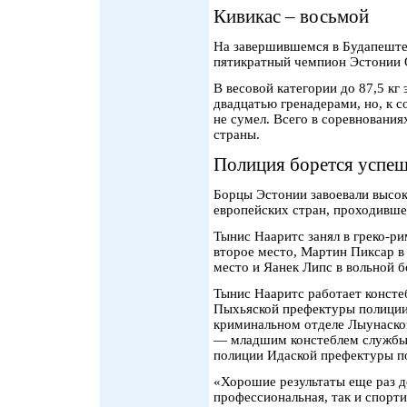
Кивикас – восьмой
На завершившемся в Будапеште
пятикратный чемпион Эстонии О
В весовой категории до 87,5 кг
двадцатью гренадерами, но, к 
не сумел. Всего в соревнования
страны.
Полиция борется успе
Борцы Эстонии завоевали высок
европейских стран, проходившем
Тынис Нааритс занял в греко-ри
второе место, Мартин Пиксар в 
место и Яанек Липс в вольной б
Тынис Нааритс работает консте
Пыхьяской префектуры полиции
криминальном отделе Лыунаско
— младшим констеблем службы 
полиции Идаской префектуры п
«Хорошие результаты еще раз д
профессиональная, так и спорти