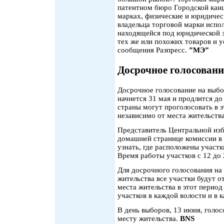
патентном бюро Городской канц
марках, физические и юридичес
владельца торговой марки испо
находящейся под юридической 
тех же или похожих товаров и ус
сообщения Раэпресс.
”МЭ”
Досрочное голосовани
Досрочное голосование на выбо
начнется 31 мая и продлится д
страны могут проголосовать в э
независимо от места жительства
Представитель Центральной изб
домашней странице комиссии в
узнать, где расположены участк
Время работы участков с 12 до 
Для досрочного голосования на
жительства все участки будут о
места жительства в этот перио
участков в каждой волости и в 
В день выборов, 13 июня, голос
месту жительства.
BNS