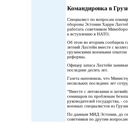
Командировка в Груз
Специалист по вопросам плани
обороны Эстонии Харри Лахтейн
работать советником Миноборон
к вступлению в НАТО.
Об этом во вторник сообщила газ
летний Лахтейн вместе с колле
грузинскими военными опытом 
реформы.
Офицер запаса Лахтейн занима
последние десять лет.
Газета напомнила, что Минист
нескольких последних лет сотру
“Вместе с литовскими и латвий
семинаров по проблемам безопа
руководителей государства, - с
военных специалистов из Грузи
По данным МИД Эстонии, до сег
советников по другим вопросам