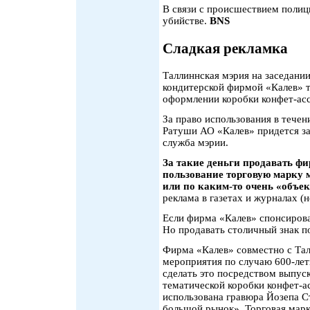
В связи с происшествием полици
убийстве.
BNS
Сладкая рекламка
Таллиннская мэрия на заседании
кондитерской фирмой «Калев» 
оформлении коробки конфет-ас
За право использования в течен
Ратуши АО «Калев» придется за
служба мэрии.
За такие деньги продавать ф
пользование торговую марку 
или по каким-то очень «объ
реклама в газетах и журналах (
Если фирма «Калев» спонсирова
Но продавать столичный знак по
Фирма «Калев» совместно с Та
мероприятия по случаю 600-лет
сделать это посредством выпус
тематической коробки конфет-а
использована гравюра Йозепа С
большой рынок». Торговая марк