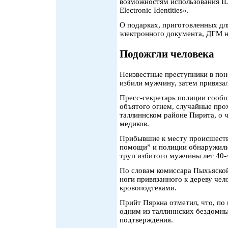
возможностям использования ID-
Electronic Identities».
О подарках, приготовленных дл
электронного документа, ДГМ 
Подожгли человека
Неизвестные преступники в пон
избили мужчину, затем привязал
Пресс-секретарь полиции сообщи
объятого огнем, случайные прох
таллиннском районе Пирита, о 
медиков.
Прибывшие к месту происшеств
помощи” и полиции обнаружили
труп избитого мужчины лет 40-
По словам комиссара Пыхьяско
ноги привязанного к дереву чел
кровоподтеками.
Прийт Пяркна отметил, что, по
одним из таллиннских бездомных
подтверждения.