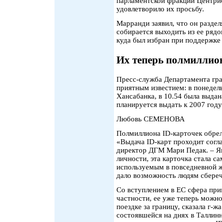
парламентской фракции Центрис
удовлетворило их просьбу.
Марранди заявил, что он разде
собирается выходить из ее рядо
куда был избран при поддержке
Их теперь полмиллио
Пресс-служба Департамента гра
приятным известием: в понедел
Хансабанка, в 10.54 была выда
планируется выдать к 2007 году
Любовь СЕМЕНОВА
Полмиллиона ID-карточек обрели
«Выдача ID-карт проходит согл
директор ДГМ Мари Педак. – Я
личности, эта карточка стала 
используемым в повседневной ж
дало возможность людям сбереч
Со вступлением в ЕС сфера при
частности, ее уже теперь можн
поездке за границу, сказала г-ж
состоявшейся на днях в Талли