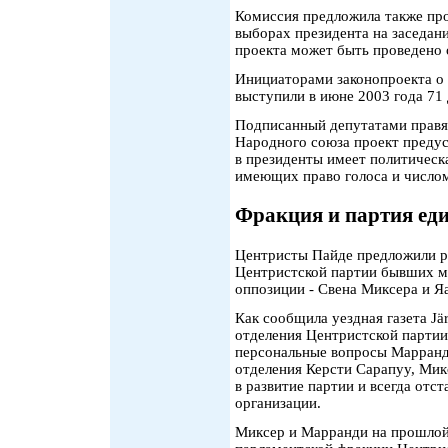
Комиссия предложила также про
выборах президента на заседани
проекта может быть проведено 
Инициаторами законопроекта о
выступили в июне 2003 года 71
Подписанный депутатами правящ
Народного союза проект предус
в президенты имеет политическ
имеющих право голоса и числом
Фракция и партия ед
Центристы Пайде предложили ру
Центристской партии бывших м
оппозиции - Свена Миксера и Я
Как сообщила уездная газета Jär
отделения Центристской партии
персональные вопросы Марранд
отделения Керсти Сарапуу, Мик
в развитие партии и всегда отс
организации.
Миксер и Марранди на прошлой 