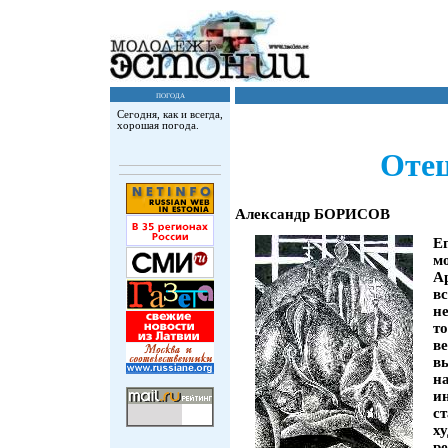
погода
Сегодня, как и всегда,
хорошая погода.
Оте
Александр БОРИСОВ
Е
м
А
в
не
то
в
в
н
и
ст
х
р