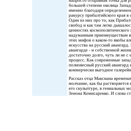
напросто отправная точка для р
большей степени околица Западн
именно благодаря определенном
ракурсу прибалтийского края в
Один из них про то, как Прибал
свобод и как там легко дышалос
ценностях космополитического 
надуманным приеимуществам вс
этих мифов о каком-то якобы в
искусства на русский авангард.
авангарде - и собственной жизн
достаточно долго, чуть ли не с
процесс. Как современные зап
полновесный русский авангард 
коммерчески выгодное галерейн
Рассказ отца Максиана времена
молчание, как бы растворяется в
его скульптуре, в гениальных 
Зенона Комисаренко. И слова с