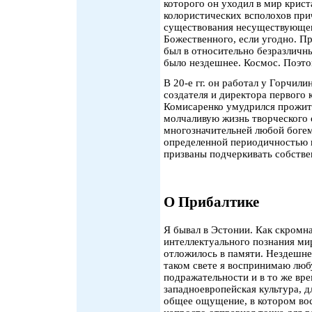
которого он уходил в мир крис
колористических всполохов пр
существования несуществующего
Божественного, если угодно. П
был в относительно безразличн
было нездешнее. Космос. Поэто
В 20-е гг. он работал у Горчил
создателя и директора первого
Комисаренко умудрился прожит
молчаливую жизнь творческого 
многозначительней любой боге
определенной периодичностью 
призваны подчеркивать собстве
О Прибалтике
Я бывал в Эстонии. Как скромн
интеллектуального познания мир
отложилось в памяти. Нездешне
таком свете я воспринимаю любу
подражательности и в то же вре
западноевропейская культура, 
общее ощущение, в котором вос