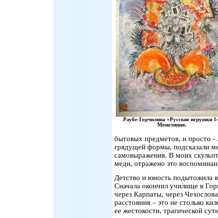
Раубе-Горчилина «Русские игрушки 1»
Монотипия.
бытовых предметов, и просто -
грядущей формы, подсказали мн
самовыражения. В моих скульпт
меди, отражено это воспоминан
Детство и юность подытожила в
Сначала окончил училище в Гор
через Карпаты, через Чехослов
расстояния – это не столько ки
ее жестокости, трагической сут