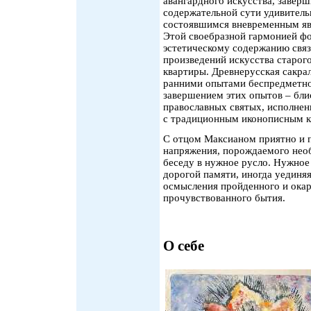
авангардного искусства, заверш
содержательной сути удивитель
состоявшимся вневременным явл
Этой своебразной гармонией ф
эстетическому содержанию свя
произведений искусства старог
квартиры. Древнерусская сакра
ранними опытами беспредметно
завершением этих опытов – бли
православных святых, исполнен
с традиционным иконописным к
С отцом Максианом приятно и п
напряжения, порождаемого нео
беседу в нужное русло. Нужное
дорогой памяти, иногда уединя
осмысления пройденного и ока
прочувствованного бытия.
О себе