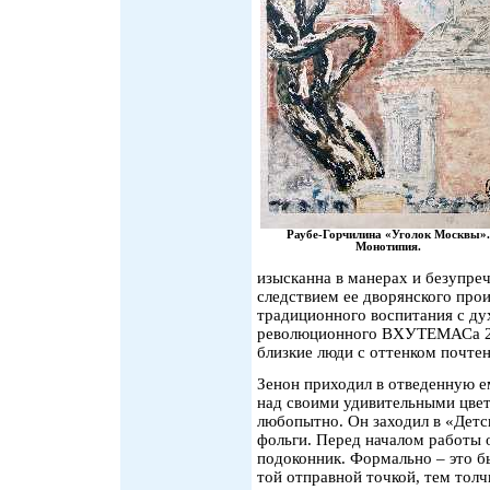
Раубе-Горчилина «Уголок Москвы».
Монотипия.
изысканна в манерах и безупреч
следствием ее дворянского про
традиционного воспитания с д
революционного ВХУТЕМАСа 20-
близкие люди с оттенком почтен
Зенон приходил в отведенную е
над своими удивительными цве
любопытно. Он заходил в «Детс
фольги. Перед началом работы о
подоконник. Формально – это бы
той отправной точкой, тем тол