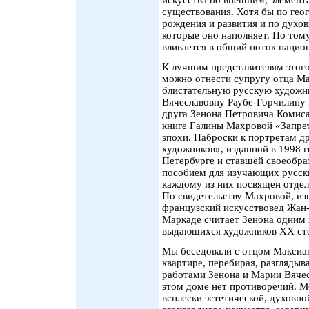
существования. Хотя бы по гео
рождения и развития и по духо
которые оно наполняет. По тому
вливается в общий поток национ
К лучшим представителям этого
можно отнести супругу отца М
блистательную русскую худож
Вячеславовну Раубе-Горчилину 
друга Зенона Петровича Комиса
книге Галины Махровой «Запре
эпохи. Наброски к портретам д
художников», изданной в 1998 г
Петербурге и ставшей своеобр
пособием для изучающих русски
каждому из них посвящен отдел
По свидетельству Махровой, из
французский искусствовед Жан
Маркаде считает Зенона одним 
выдающихся художников XX сто
Мы беседовали с отцом Максиа
квартире, перебирая, разглядыв
работами Зенона и Марии Вяче
этом доме нет противоречий. 
всплески эстетической, духовн