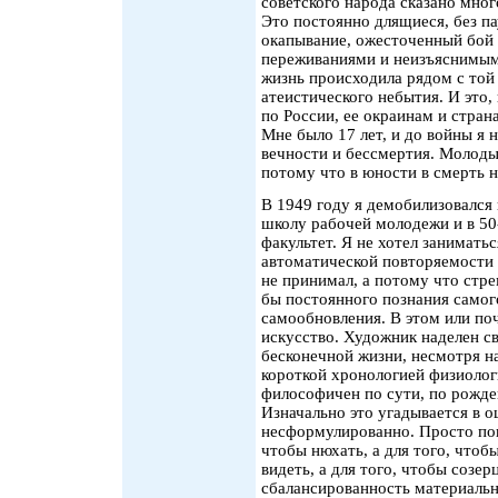
советского народа сказано мног
Это постоянно длящиеся, без п
окапывание, ожесточенный бой 
переживаниями и неизъяснимым
жизнь происходила рядом с той 
атеистического небытия. И это,
по России, ее окраинам и стран
Мне было 17 лет, и до войны я н
вечности и бессмертия. Молоды
потому что в юности в смерть н
В 1949 году я демобилизовался 
школу рабочей молодежи и в 50
факультет. Я не хотел занимать
автоматической повторяемости 
не принимал, а потому что стре
бы постоянного познания самог
самообновления. В этом или по
искусство. Художник наделен с
бесконечной жизни, несмотря на
короткой хронологией физиолог
философичен по сути, по рожде
Изначально это угадывается в 
несформулированно. Просто пон
чтобы нюхать, а для того, чтобы
видеть, а для того, чтобы созе
сбалансированность материальн