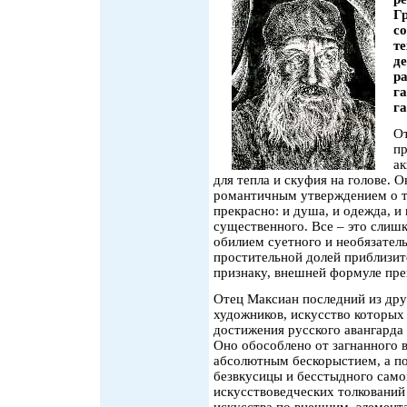
Г
с
т
д
р
г
г
От
пр
ак
для тепла и скуфия на голове. О
романтичным утверждением о то
прекрасно: и душа, и одежда, и
существенного. Все – это слишк
обилием суетного и необязатель
простительной долей приблизи
признаку, внешней формуле пре
Отец Максиан последний из др
художников, искусство которых
достижения русского авангарда
Оно обособлено от загнанного 
абсолютным бескорыстием, а п
безвкусицы и бесстыдного самов
искусствоведческих толкований
искусства по внешним, элемен