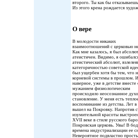
второго. Ты как бы отказываешь
Из этого крена рождается худож
О вере
В молодости никаких
взаимоотношений с церковью не
Как мне казалось, я был абсолю
атеистичен. Видимо, я ошибался
атеистический абсолют, взлеле
категоричностью советской иде
был ущербен хотя бы тем, что 
корневой системы в прошлом. 
наверное, уже в детстве вместе 
мужанием физиологическим
происходило неосознанное дух
становление. У меня есть тепло
воспоминание из детства. Лет в
вышел на Покровку. Напротив с
изумительной красоты выстроен
XVII веке в стиле русского баро
Покровская церковь. Увы! В бо
времена индустриализации ее сн
Невероятное подвластно прост