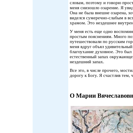
словам, поэтому и говорю прос
меня снизошло озарение. Я увид
Она не была внешне озарена, х
виделся сумеречно-слабым в вс
храмом. Это нездешнее внутрен
У меня есть еще одно воспомин
простым пояснениям. Много поз
путешествовали по русским го
меня вдруг объял удивительный 
благоухание духовное. Это был н
естественный запах окружающе
нездешний запах.
Все это, в числе прочего, мост
дорогу к Богу. Я счастлив тем, 
О Марии Вячеславовн