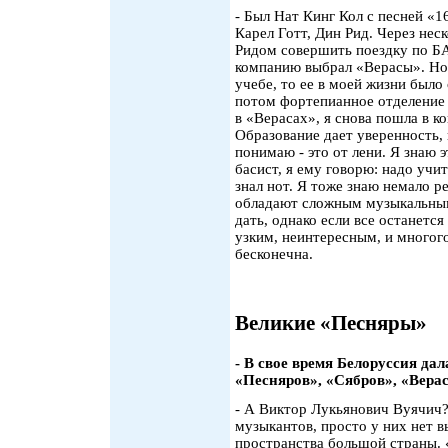
- Был Нат Кинг Кол с песней «1
Карел Готт, Дин Рид. Через нес
Ридом совершить поездку по БА
компанию выбрал «Верасы». Но 
учебе, то ее в моей жизни было
потом фортепианное отделение 
в «Верасах», я снова пошла в к
Образование дает уверенность, 
понимаю - это от лени. Я знаю э
басист, я ему говорю: надо учит
знал нот. Я тоже знаю немало р
обладают сложным музыкальны
дать, однако если все останется
узким, неинтересным, и многого
бесконечна.
Великие «Песняры»
- В свое время Белоруссия да
«Песняров», «Сябров», «Верас
- А Виктор Лукьянович Вуячич?
музыкантов, просто у них нет в
пространства большой страны. 