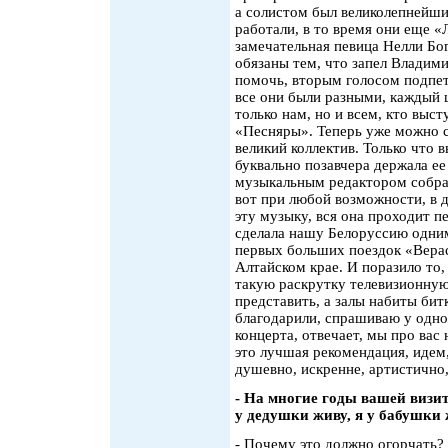
а солистом был великолепнейш
работали, в то время они еще 
замечательная певица Нелли Богу
обязаны тем, что запел Владим
помочь, вторым голосом подпет
все они были разными, каждый 
только нам, но и всем, кто выст
«Песняры». Теперь уже можно ск
великий коллектив. Только что 
буквально позавчера держала ее
музыкальным редактором собран
вот при любой возможности, в д
эту музыку, вся она проходит пе
сделала нашу Белоруссию одним
первых больших поездок «Верас
Алтайском крае. И поразило то,
такую раскрутку телевизионную
представить, а залы набиты бит
благодарили, спрашиваю у одно
концерта, отвечает, мы про вас 
это лучшая рекомендация, идем,
душевно, искренне, артистично,
- На многие годы вашей визи
у дедушки живу, я у бабушки ж
- Почему это должно огорчать? 