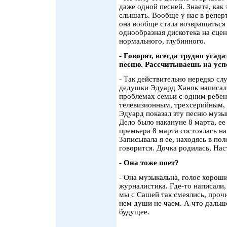
даже одной песней. Знаете, как 
слышать. Вообще у нас в реперт
она вообще стала возвращаться 
однообразная дискотека на сцен
нормального, глубинного.
- Говорят, всегда трудно угад
песню. Рассчитываешь на усп
- Так действительно нередко сл
дедушки Эдуард Ханок написал
проблемах семьи с одним ребе
телевизионным, трехсерийным, н
Эдуард показал эту песню музы
Дело было накануне 8 марта, ее 
премьера 8 марта состоялась на
Записывала я ее, находясь в по
говорится. Дочка родилась, Нас
- Она тоже поет?
- Она музыкальна, голос хорош
журналистика. Где-то написали,
мы с Сашей так смеялись, прочи
нем души не чаем. А что дальш
будущее.