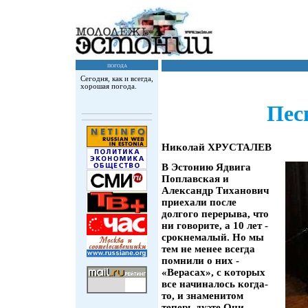
погода
Сегодня, как и всегда,
хорошая погода.
Песн
Николай ХРУСТАЛЕВ
В Эстонию Ядвига
Поплавская и
Александр Тиханович
приехали после
долгого перерыва, что
ни говорите, а 10 лет -
срокнемалый. Но мы
тем не менее всегда
помнили о них -
«Верасах», с которых
все начиналось когда-
то, и знаменитом
теперь дуэте.Они