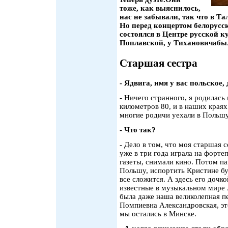
тоже, как выяснилось,
нас не забывали, так что в Т
Но перед концертом белорусск
состоялся в Центре русской к
Поплавской, у Тихановичабыл
Старшая сестра
- Ядвига, имя у вас польское,
- Ничего странного, я родилась
километров 80, и в наших краях
многие родичи уехали в Польшу,
- Что так?
- Дело в том, что моя старшая 
уже в три года играла на форте
газеты, снимали кино. Потом па
Польшу, испортить Кристине бу
все сложится. А здесь его дочк
известные в музыкальном мире л
была даже наша великолепная п
Помпиевна Александровская, эт
мы остались в Минске.