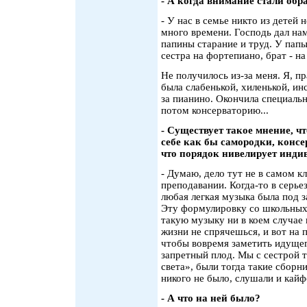
- А когда внимание стали обр
- У нас в семье никто из детей
много времени. Господь дал нам
папины старание и труд. У папы
сестра на фортепиано, брат - на
Не получилось из-за меня. Я, пр
была слабенькой, хиленькой, ин
за пианино. Окончила специаль
потом консерваторию...
- Существует такое мнение, ч
себе как бы самородки, консе
что порядок нивелирует инди
- Думаю, дело тут не в самом к
преподавании. Когда-то в серь
любая легкая музыка была под з
Эту формулировку со школьных 
такую музыку ни в коем случае
жизни не спрячешься, и вот на 
чтобы вовремя заметить идущег
запретный плод. Мы с сестрой 
света», были тогда такие сборн
никого не было, слушали и кайф
- А что на ней было?