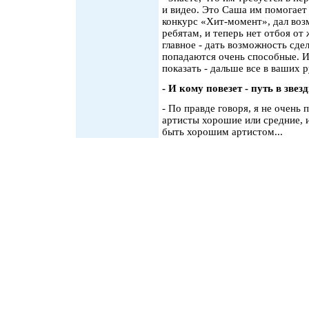
и видео. Это Саша им помогает 
конкурс «Хит-момент», дал воз
ребятам, и теперь нет отбоя от
главное - дать возможность сде
попадаются очень способные. И 
показать - дальше все в ваших р
- И кому повезет - путь в звез
- По правде говоря, я не очень п
артисты хорошие или средние, и
быть хорошим артистом...