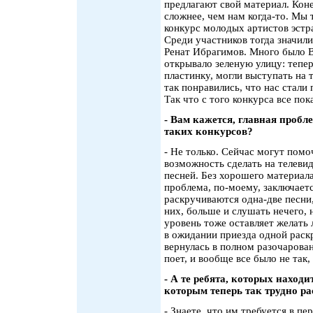
предлагают свой материал. Коне
сложнее, чем нам когда-то. Мы 
конкурс молодых артистов эстр
Среди участников тогда значили
Ренат Ибрагимов. Много было В
открывало зеленую улицу: тепер
пластинку, могли выступать на 
так понравились, что нас стали
Так что с того конкурса все пок
- Вам кажется, главная пробл
таких конкурсов?
- Не только. Сейчас могут помо
возможность сделать на телевид
песней. Без хорошего материал
проблема, по-моему, заключаетс
раскручиваются одна-две песни,
них, больше и слушать нечего, 
уровень тоже оставляет желать
в ожидании приезда одной раск
вернулась в полном разочарован
поет, и вообще все было не так, 
- А те ребята, которых находи
которым теперь так трудно р
- Знаете, что им требуется в пе