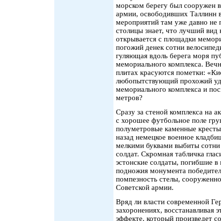
морском берегу был сооружен в
армии, освободивших Таллинн в
мероприятий там уже давно не п
столицы знает, что лучший вид 
открывается с площадки мемор
погожий денек сотни велосипеди
гуляющая вдоль берега моря пуб
мемориального комплекса. Вечн
плитах красуются пометки: «Кис
любопытствующий прохожий удо
мемориального комплекса и посм
метров?
Сразу за стеной комплекса на 
с хорошее футбольное поле гру
полуметровые каменные кресты.
назад немецкое военное кладби
мелкими буквами выбиты сотни
солдат. Скромная табличка глас
эстонские солдаты, погибшие в 
подножия монумента победител
помпезность стелы, сооруженно
Советской армии.
Вряд ли власти современной Ге
захоронениях, восстанавливая 
эффекте, который произведет со