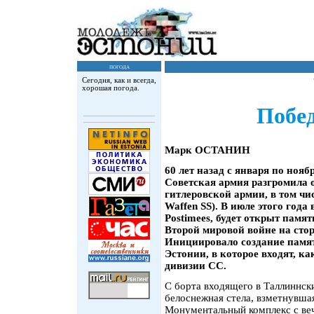
погода
Сегодня, как и всегда,
хорошая погода.
Побед
Марк ОСТАНИН
60 лет назад с января по нояб
Советская армия разгромила 
гитлеровской армии, в том чи
Waffen SS). В июле этого года
Postimees, будет открыт памя
Второй мировой войне на сто
Инициировало создание памят
Эстонии, в которое входят, ка
дивизии СС.
С борта входящего в Таллиннск
белоснежная стела, взметнувша
Монументальный комплекс с веч