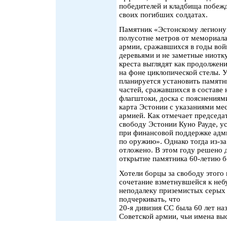
победителей и кладбища побежд
своих погибших солдатах.
Памятник «Эстонскому легиону»
полусотне метров от мемориала
армии, сражавшихся в годы вой
деревьями и не заметные ниотк
креста выглядят как продолжен
на фоне циклопической стелы. 
планируется установить памятн
частей, сражавшихся в составе 
флагштоки, доска с пояснениями
карта Эстонии с указаниями мес
армией. Как отмечает председа
свободу Эстонии Куно Рауде, у
при финансовой поддержке адм
по оружию». Однако тогда из-за
отложено. В этом году решено д
открытие памятника 60-летию б
Хотели борцы за свободу этого 
сочетание взметнувшейся к неб
неподалеку приземистых серых 
подчеркивать, что
20-я дивизия СС была 60 лет н
Советской армии, чьи имена вы