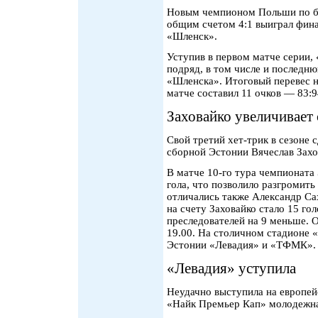
Новым чемпионом Польши по ба
общим счетом 4:1 выиграл фин
«Шленск».
Уступив в первом матче серии,
подряд, в том числе и послед
«Шленска». Итоговый перевес 
матче составил 11 очков — 83:9
Заховайко увеличивает 
Свой третий хет-трик в сезоне
сборной Эстонии Вячеслав Захо
В матче 10-го тура чемпионата
гола, что позволило разгромить
отличались также Александр Са
на счету Заховайко стало 15 го
преследователей на 9 меньше. О
19.00. На столичном стадионе 
Эстонии «Левадия» и «ТФМК».
«Левадия» уступила
Неудачно выступила на европе
«Найк Премьер Кап» молодежна