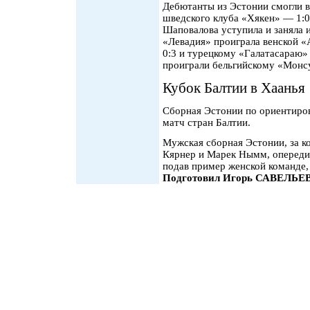
Дебютанты из Эстонии смогли в
шведского клуба «Хякен» — 1:0
Шаповалова уступила и заняла и
«Левадия» проиграла венской 
0:3 и турецкому «Галатасараю» 
проиграли бельгийскому «Монс
Кубок Балтии в Хаанья
Сборная Эстонии по ориентиров
матч стран Балтии.
Мужская сборная Эстонии, за к
Кярнер и Марек Нымм, опереди
подав пример женской команде,
Подготовил Игорь САВЕЛЬЕ