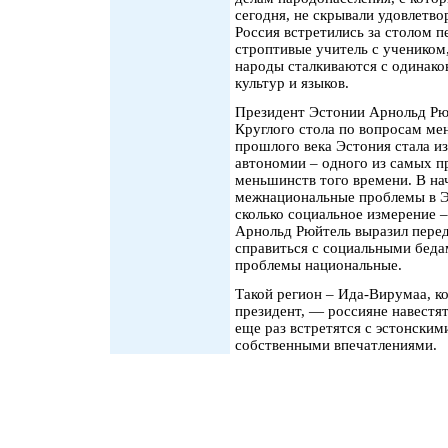
сегодня, не скрывали удовлетвор
Россия встретились за столом п
строптивые учитель с учеником,
народы сталкиваются с одинак
культур и языков.
Президент Эстонии Арнольд Рю
Круглого стола по вопросам мен
прошлого века Эстония стала из
автономии – одного из самых п
меньшинств того времени. В нач
межнациональные проблемы в Эс
сколько социальное измерение –
Арнольд Рюйтель выразил перед
справиться с социальными беда
проблемы национальные.
Такой регион – Ида-Вирумаа, к
президент, — россияне навестят
еще раз встретятся с эстонским
собственными впечатлениями.