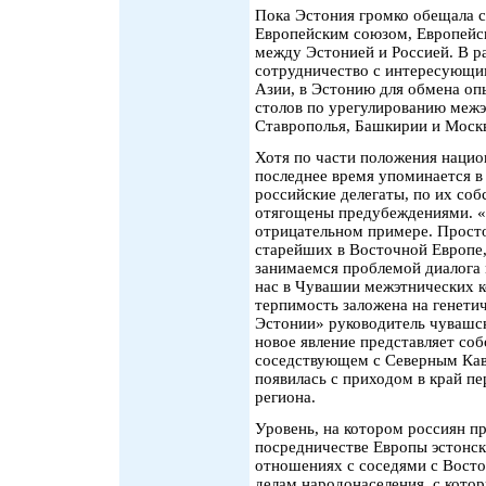
Пока Эстония громко обещала с
Европейским союзом, Европейск
между Эстонией и Россией. В р
сотрудничество с интересующи
Азии, в Эстонию для обмена оп
столов по урегулированию межэ
Ставрополья, Башкирии и Моск
Хотя по части положения нацио
последнее время упоминается в
российские делегаты, по их соб
отягощены предубеждениями. «
отрицательном примере. Просто
старейших в Восточной Европе,
занимаемся проблемой диалога
нас в Чувашии межэтнических к
терпимость заложена на генети
Эстонии» руководитель чувашс
новое явление представляет соб
соседствующем с Северным Кав
появилась с приходом в край пе
региона.
Уровень, на котором россиян п
посредничестве Европы эстонски
отношениях с соседями с Восто
делам народонаселения, с кото