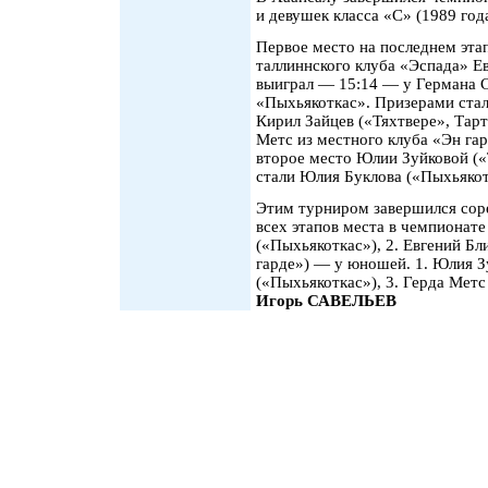
и девушек класса «С» (1989 год
Первое место на последнем эта
таллиннского клуба «Эспада» Е
выиграл — 15:14 — у Германа С
«Пыхьякоткас». Призерами стал
Кирил Зайцев («Тяхтвере», Тар
Метс из местного клуба «Эн гар
второе место Юлии Зуйковой («
стали Юлия Буклова («Пыхьякотк
Этим турниром завершился соре
всех этапов места в чемпионате
(«Пыхьякоткас»), 2. Евгений Бл
гарде») — у юношей. 1. Юлия З
(«Пыхьякоткас»), 3. Герда Метс
Игорь САВЕЛЬЕВ