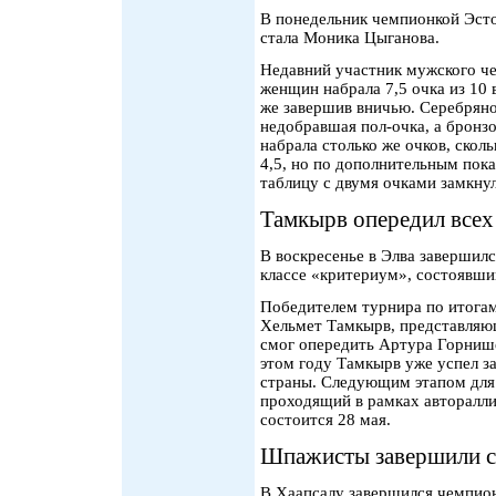
В понедельник чемпионкой Эсто
стала Моника Цыганова.
Недавний участник мужского ч
женщин набрала 7,5 очка из 10 
же завершив вничью. Серебряно
недобравшая пол-очка, а бронз
набрала столько же очков, скол
4,5, но по дополнительным пок
таблицу с двумя очками замкнул
Тамкырв опередил всех
В воскресенье в Элва завершил
классе «критериум», состоявший
Победителем турнира по итогам 
Хельмет Тамкырв, представляю
смог опередить Артура Горниш
этом году Тамкырв уже успел з
страны. Следующим этапом для 
проходящий в рамках авторалли
состоится 28 мая.
Шпажисты завершили с
В Хаапсалу завершился чемпио