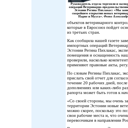
Руководитель отдела торговли и эксп
операций Ветеринарно-продовольственн
Эстонии Регина Пихлакас: «Мы заин
скорейшем открытии новых ветерина
Нарве и Мууга».
Фото Александ
объектов ветеринарного контрол
которые в Евросоюз пойдет ос
из третьих стран.
Как сообщила нашей газете зав
импортных операций Ветеринар
Эстонии Регина Пихлакас, эксп
помещения и оснащенность наш
проверили, насколько компетен
применяют правовые акты, рег
По словам Регины Пихлакас, э
прислать свой отчет для соглас
течение 20 рабочих дней, после
дополнениях или каких-либо ра
рапорта может быть готов к нач
«Со своей стороны, мы очень з
территории Эстонии новые вете
можно скорее, поскольку это п
свои рабочие места и, что очен
перевозчикам в направлении Рос