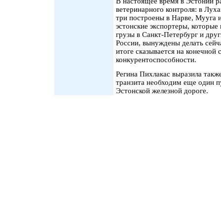
В настоящее время в Эстонии р
ветеринарного контроля: в Лух
три построены в Нарве, Мууга и
эстонские экспортеры, которые 
грузы в Санкт-Петербург и дру
России, вынуждены делать сейч
итоге сказывается на конечной 
конкурентоспособности.
Регина Пихлакас выразила такж
транзита необходим еще один п
Эстонской железной дороге.