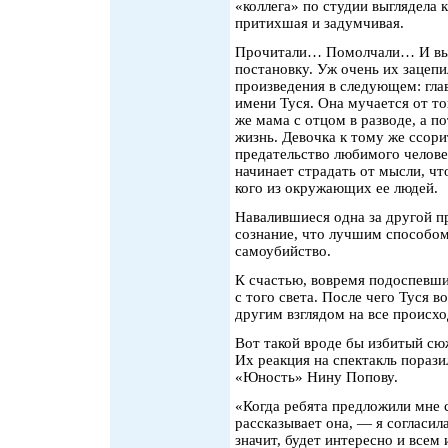
«коллега» по студии выглядела 
притихшая и задумчивая.
Прочитали… Помолчали… И выс
постановку. Уж очень их зацеп
произведения в следующем: гла
имени Туся. Она мучается от то
же мама с отцом в разводе, а п
жизнь. Девочка к тому же ссор
предательство любимого человек
начинает страдать от мысли, чт
кого из окружающих ее людей.
Навалившиеся одна за другой п
сознание, что лучшим способом
самоубийство.
К счастью, вовремя подоспевши
с того света. После чего Туся 
другим взглядом на все происх
Вот такой вроде бы избитый сю
Их реакция на спектакль порази
«Юность» Нину Попову.
«Когда ребята предложили мне с
рассказывает она, — я согласила
значит, будет интересно и всем 