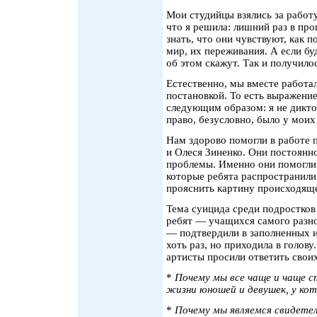
Мои студийцы взялись за работ
что я решила: лишний раз в пр
знать, что они чувствуют, как п
мир, их переживания. А если бу
об этом скажут. Так и получило
Естественно, мы вместе работал
постановкой. То есть выражени
следующим образом: я не дикто
право, безусловно, было у моих
Нам здорово помогли в работе 
и Олеся Зиненко. Они постоянн
проблемы. Именно они помогли 
которые ребята распространили
прояснить картину происходящ
Тема суицида среди подростков
ребят — учащихся самого разно
— подтвердили в заполненных и
хоть раз, но приходила в голов
артисты просили ответить свои
*
Почему мы все чаще и чаще с
жизни юношей и девушек, у кот
*
Почему мы являемся свидете