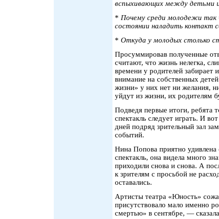
вспыхивающих между детьми и
*
Почему среди молодежи так 
состоянии наладить контакт с
*
Откуда у молодых столько с
Просуммировав полученные отве
считают, что жизнь нелегка, сл
времени у родителей забирает 
внимание на собственных детей.
жизни» у них нет ни желания, ни
уйдут из жизни, их родителям 
Подведя первые итоги, ребята т
спектакль следует играть. И во
дней подряд зрительный зал зам
событий.
Нина Попова приятно удивлена е
спектакль, она видела много зн
приходили снова и снова. А по
к зрителям с просьбой не расход
оставались.
Артисты театра «Юность» сожал
присутствовало мало именно ро
смертью» в сентябре, — сказал