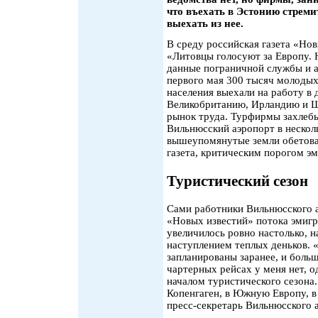
что въехать в Эстонию стреми
выехать из нее.
В среду российская газета «Но
«Литовцы голосуют за Европу. 
данные пограничной службы и а
первого мая 300 тысяч молодых
населения выехали на работу в
Великобританию, Ирландию и Ш
рынок труда. Турфирмы захлебы
Вильнюсский аэропорт в несколь
вышеупомянутые земли обетова
газета, критическим порогом э
Туристический сезон
Сами работники Вильнюсского 
«Новых известий» потока эмигр
увеличилось ровно настолько, н
наступлением теплых деньков. 
запланированы заранее, и боль
чартерных рейсах у меня нет, о
началом туристического сезона
Копенгаген, в Южную Европу, 
пресс-секретарь Вильнюсского 