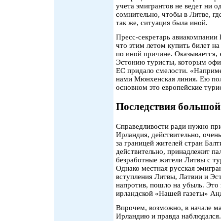
учета эмигрантов не ведет ни о
сомнительно, чтобы в Литве, г
так же, ситуация была иной.
Пресс-секретарь авиакомпании E
что этим летом купить билет на
по иной причине. Оказывается,
Эстонию туристы, которым офи
ЕС придало смелости. «Наприме
нами Мюнхенская линия. Ею пол
основном это европейские тури
Последствия большой
Справедливости ради нужно при
Ирландия, действительно, очен
за границей жителей стран Балт
действительно, принадлежит па
безработные жители Литвы с ту
Однако местная русская эмигран
вступления Литвы, Латвии и Эст
напротив, пошло на убыль. Это
ирландской «Нашей газеты» Ан
Впрочем, возможно, в начале м
Ирландию и правда наблюдался. 