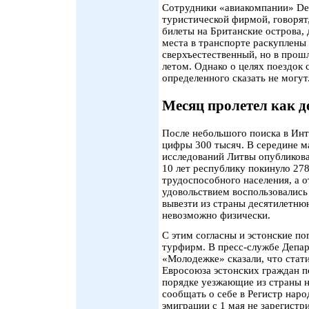
Сотрудники «авиакомпании» Del
туристической фирмой, говорят
билеты на Британские острова, 
места в транспорте раскуплены
сверхъестественный, но в прош
летом. Однако о целях поездок 
определенного сказать не могут
Месяц пролетел как д
После небольшого поиска в Инт
цифры 300 тысяч. В середине м
исследований Литвы опубликова
10 лет республику покинуло 27
трудоспособного населения, а 
удовольствием воспользовались
вывезти из страны десятилетню
невозможно физически.
С этим согласны и эстонские п
турфирм. В пресс-службе Депа
«Молодежке» сказали, что стат
Евросоюза эстонских граждан п
порядке уезжающие из страны н
сообщать о себе в Регистр наро
эмиграции с 1 мая не зарегистр