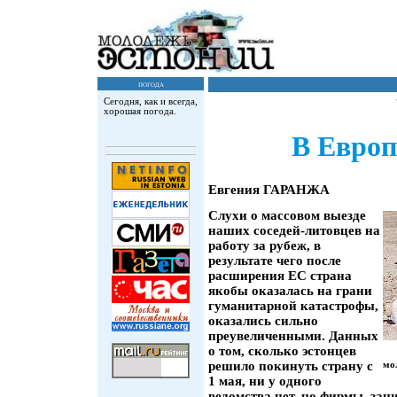
погода
Сегодня, как и всегда,
хорошая погода.
В Европ
Евгения ГАРАНЖА
Слухи о массовом выезде
наших соседей-литовцев на
работу за рубеж, в
результате чего после
расширения ЕС страна
якобы оказалась на грани
гуманитарной катастрофы,
оказались сильно
преувеличенными. Данных
о том, сколько эстонцев
решило покинуть страну с
мо
1 мая, ни у одного
ведомства нет, но фирмы, за