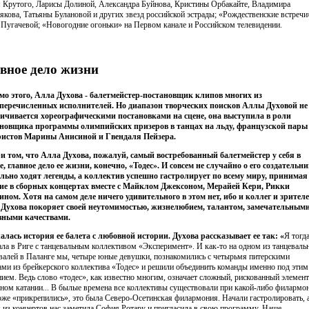
 Крутого, Ларисы Долиной, Александра Буйнова, Кристины Орбакайте, Владимира
якова, Татьяны Булановой и других звезд российской эстрады; «Рождественские встречи
Пугачевой; «Новогодние огоньки» на Первом канале и Российском телевидении.
вное дело жизни
о этого, Алла Духова - балетмейстер-постановщик клипов многих из
еречисленных исполнителей. Но диапазон творческих поисков Аллы Духовой не
ичивается хореографическими постановками на сцене, она выступила в роли
новщика программы олимпийских призеров в танцах на льду, французской пары
ристов Марины Анисиной и Гвендаля Пейзера.
и том, что Алла Духова, пожалуй, самый востребованный балетмейстер у себя в
е, главное дело ее жизни, конечно, «Тодес». И совсем не случайно о его создательни
льно ходят легенды, а коллектив успешно гастролирует по всему миру, принимая
ие в сборных концертах вместе с Майклом Джексоном, Мерайей Кери, Рикки
ном. Хотя на самом деле ничего удивительного в этом нет, ибо и коллег и зрител
Духова покоряет своей неутомимостью, жизнелюбием, талантом, замечательным
вными качествами.
алась история ее балета с любовной истории. Духова рассказывает ее так: «
Я тогд
ала в Риге с танцевальным коллективом «Эксперимент». И как-то на одном из танцеваль
валей в Паланге мы, четыре юные девушки, познакомились с четырьмя питерскими
ами из брейкерского коллектива «Тодес» и решили объединить команды именно под этим
нием. Ведь слово «тодес», как известно многим, означает сложный, рискованный элемент
ном катании... В былые времена все коллективы существовали при какой-либо филармо
же «прикрепились», это была Северо-Осетинская филармония. Начали гастролировать, а
 из концертов нас заметила София Ротару и пригласила в свою программу. Наше