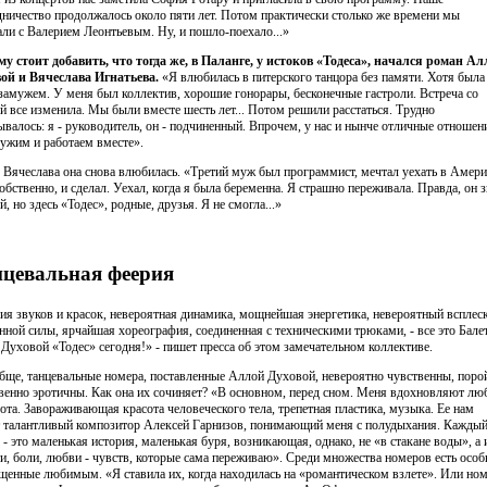
дничество продолжалось около пяти лет. Потом практически столько же времени мы
али с Валерием Леонтьевым. Ну, и пошло-поехало...»
му стоит добавить, что тогда же, в Паланге, у истоков «Тодеса», начался роман А
ой и Вячеслава Игнатьева.
«Я влюбилась в питерского танцора без памяти. Хотя была
 замужем. У меня был коллектив, хорошие гонорары, бесконечные гастроли. Встреча со
й все изменила. Мы были вместе шесть лет... Потом решили расстаться. Трудно
ывалось: я - руководитель, он - подчиненный. Впрочем, у нас и нынче отличные отношен
ужим и работаем вместе».
 Вячеслава она снова влюбилась. «Третий муж был программист, мечтал уехать в Амери
собственно, и сделал. Уехал, когда я была беременна. Я страшно переживала. Правда, он 
й, но здесь «Тодес», родные, друзья. Я не смогла...»
цевальная феерия
ия звуков и красок, невероятная динамика, мощнейшая энергетика, невероятный всплес
нной силы, ярчайшая хореография, соединенная с техническими трюками, - все это Бале
Духовой «Тодес» сегодня!» - пишет пресса об этом замечательном коллективе.
бще, танцевальные номера, поставленные Аллой Духовой, невероятно чувственны, поро
венно эротичны. Как она их сочиняет? «В основном, перед сном. Меня вдохновляют лю
сота. Завораживающая красота человеческого тела, трепетная пластика, музыка. Ее нам
 талантливый композитор Алексей Гарнизов, понимающий меня с полудыхания. Кажды
 - это маленькая история, маленькая буря, возникающая, однако, не «в стакане воды», а 
ти, боли, любви - чувств, которые сама переживаю». Среди множества номеров есть особ
щенные любимым. «Я ставила их, когда находилась на «романтическом взлете». Или но