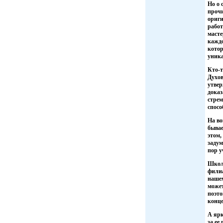
Но о 
прочи
ориги
работ
масте
каждо
котор
уника
Кто-т
Духов
утвер
доказ
стрем
спосо
На во
бывае
этом,
задум
пор у
Школу
филиа
нашем
может
поэто
конце
А ярк
за ее