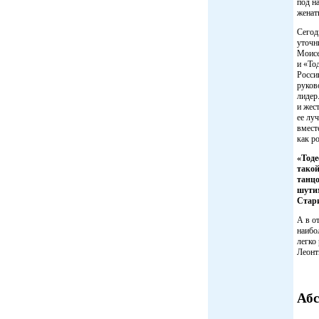
под н
женат
Сегод
уточн
Моисе
и «То
Росси
руков
лидер
и жест
ее лу
вмест
как ро
«Тоде
такой
танцо
шутим
Стари
А в о
наибо
легко
Леонт
Абс