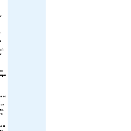
о
.
а
гой
е
не
 при
а ее
в
 не
ты,
го
но и
бы