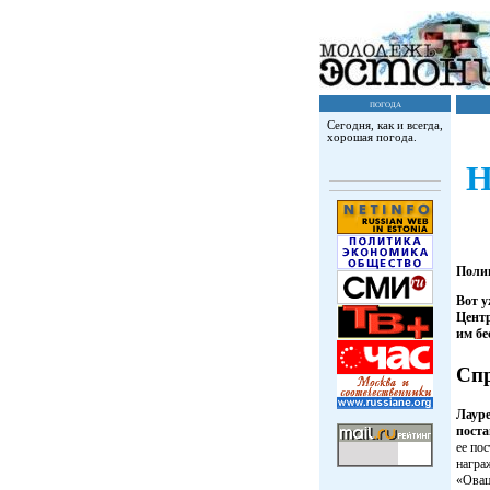
погода
Сегодня, как и всегда,
хорошая погода.
Н
Поли
Вот у
Центр
им бе
Сп
Лауре
поста
ее по
награ
«Овац