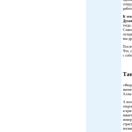
сотру
работ
К это
Духов
тогда
Славо
склад
мы др
После
Что, 
с собо
Тан
«Феер
жизне
Аллы 
А воо
откро
и кра
пишет
номер
страс
посвя