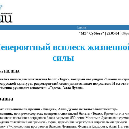
|
архив
|
"МЭ" Суббота" | 29.05.04 |
Обр
евероятный всплеск жизненно
силы
на НИЛИНА
же без малого два десятилетия балет «Тодес», который мы увидим 26 июня на сце
а русской культуры, радуетзрителей своим удивительным искусством. И все эти 
ссменно руководит основатель «Тодеса» Алла Духова.
равка
ат национальной премии «Овация», Алла Духова не только балетмейстер-
новщик, но и режиссер всех номеров и спектаклей балета «Тодес».
Кроме того, в чи
становок: постановка эстрадного блока закрытия 850-летия Москвы в Лужниках; церемо
ждения телевизионной премией «Тэфи»; церемонии награждения национальной премией
ия»-97»; концертные программы Валерия Леонтьева, Филиппа Киркорова, Аллы Пугаче