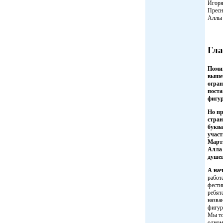
Игоря
Пресн
Аллы 
Гла
Помим
вышеп
огран
поста
фигу
Но пр
стран
буква
участ
Марти
Алла 
душе
А нач
работ
фести
ребят
назва
фигур
Мы то
одном