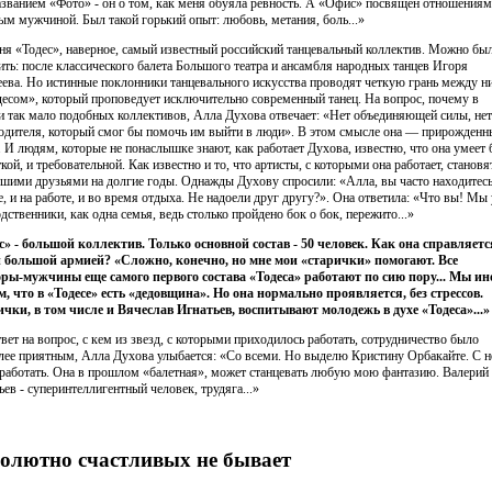
азванием «Фото» - он о том, как меня обуяла ревность. А «Офис» посвящен отношениям
ым мужчиной. Был такой горький опыт: любовь, метания, боль...»
ня «Тодес», наверное, самый известный российский танцевальный коллектив. Можно бы
ить: после классического балета Большого театра и ансамбля народных танцев Игоря
ева. Но истинные поклонники танцевального искусства проводят четкую грань между н
десом», который проповедует исключительно современный танец. На вопрос, почему в
и так мало подобных коллективов, Алла Духова отвечает: «Нет объединяющей силы, нет
одителя, который смог бы помочь им выйти в люди». В этом смысле она — прирожденн
. И людям, которые не понаслышке знают, как работает Духова, известно, что она умеет 
кой, и требовательной. Как известно и то, что артисты, с которыми она работает, становя
чшими друзьями на долгие годы. Однажды Духову спросили: «Алла, вы часто находитес
е, и на работе, и во время отдыха. Не надоели друг другу?». Она ответила: «Что вы! Мы
дственники, как одна семья, ведь столько пройдено бок о бок, пережито...»
с» - большой коллектив. Только основной состав - 50 человек. Как она справляетс
 большой армией? «Сложно, конечно, но мне мои «старички» помогают. Все
ры-мужчины еще самого первого состава «Тодеса» работают по сию пору... Мы ин
, что в «Тодесе» есть «дедовщина». Но она нормально проявляется, без стрессов.
чки, в том числе и Вячеслав Игнатьев, воспитывают молодежь в духе «Тодеса»...»
твет на вопрос, с кем из звезд, с которыми приходилось работать, сотрудничество было
лее приятным, Алла Духова улыбается: «Со всеми. Но выделю Кристину Орбакайте. С н
 работать. Она в прошлом «балетная», может станцевать любую мою фантазию. Валерий
ьев - суперинтеллигентный человек, трудяга...»
олютно счастливых не бывает