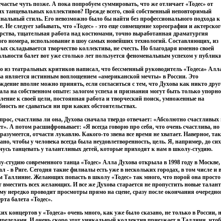
счастье чуть позже. А пока попробуем суммировать, что же отличает «Тодес» от
х танцевальных коллективов? Прежде всего, свой собственный неповторимый
нальный стиль. Его невозможно было бы найти без профессионального подхода к
е. Не следует забывать, что «Тодес» - это еще совмещение хореографии и актерског
рства, тщательная работа над костюмами, точно выработанная драматургия
го номера, использование в шоу самых новейших технологий. Составляющих, из
ых складывается творчество коллектива, не счесть. Но благодаря именно своей
льности балет вот уже столько лет пользуется феноменальным успехом у публики
о из театральных критиков написал, что бессменный руководитель «Тодеса» Алл
а является истинным воплощением «американской мечты» в России. Это
ждение вполне можно принять, если согласиться с тем, что Духова как никто дру
ала на собственном опыте: залогом успеха и признания могут быть только упорно
ление к своей цели, постоянная работа и творческий поиск, умноженные на
бность не сдаваться ни при каких обстоятельствах.
прос, счастлива ли она, Духова сначала твердо отвечает: «Абсолютно счастливых 
т». А потом расшифровывает: «Я всегда говорю про себя, что очень счастлива, но
 разумеется, отчасти лукавлю. Какого-то звена все время не хватает. Наверное, так
ано, чтобы у человека всегда была неудовлетворенность, цель. Я, например, до сих
чусь танцевать у талантливых детей, которые приходят к нам в школу-студию.
-студию современного танца «Тодес» Алла Духова открыла в 1998 году в Москве, 
л - в Риге. Сегодня такие филиалы есть уже в нескольких городах, в том числе и 
 Таллинне. Желающих попасть в школу «Тодес» так много, что порой она просто
 вместить всех желающих. И все же Духова старается не пропустить новые талан
му нередко проводит просмотры прямо на сцене, сразу после окончания очередно
рта балета «Тодес».
их концертов у «Тодеса» очень много, как уже было сказано, не только в России, 
 пределами. И очень скоро этот уникальный коллектив приезжает в Таллинн, что