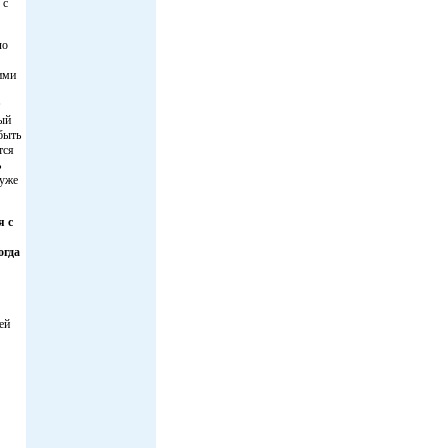
 с
ло
ими
ый
быть
тся
ь
 уже
я с
огда
ей