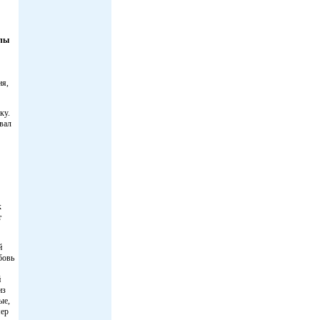
ллы
ия,
ку.
звал
к
т
й
бовь
й
из
ые,
мер