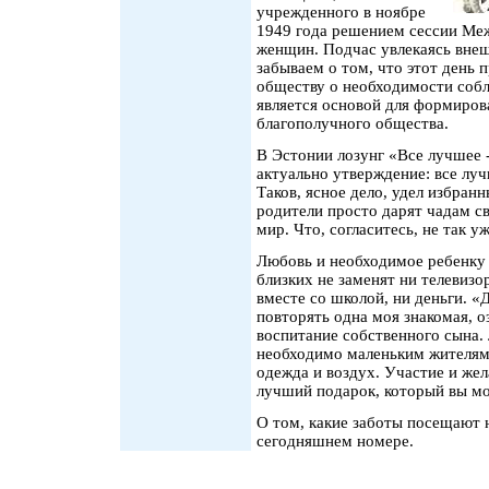
учрежденного в ноябре
1949 года решением сессии Ме
женщин. Подчас увлекаясь внеш
забываем о том, что этот день 
обществу о необходимости собл
является основой для формиров
благополучного общества.
В Эстонии лозунг «Все лучшее -
актуально утверждение: все луч
Таков, ясное дело, удел избран
родители просто дарят чадам св
мир. Что, согласитесь, не так у
Любовь и необходимое ребенку 
близких не заменят ни телевиз
вместе со школой, ни деньги. «Д
повторять одна моя знакомая, о
воспитание собственного сына
необходимо маленьким жителям 
одежда и воздух. Участие и жел
лучший подарок, который вы мо
О том, какие заботы посещают 
сегодняшнем номере.