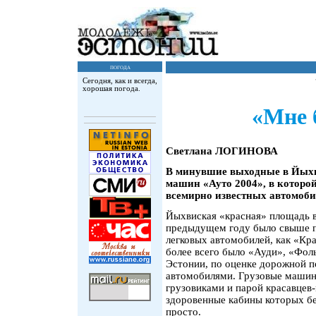
погода
Сегодня, как и всегда,
хорошая погода.
«Мне 
Светлана ЛОГИНОВА
В минувшие выходные в Йыхв
машин «Ауто 2004», в которо
всемирно известных автомоб
Йыхвиская «красная» площадь вм
предыдущем году было свыше п
легковых автомобилей, как «Кра
более всего было «Ауди», «Фоль
Эстонии, по оценке дорожной 
автомобилями. Грузовые машин
грузовиками и парой красавцев
здоровенные кабины которых бе
просто.