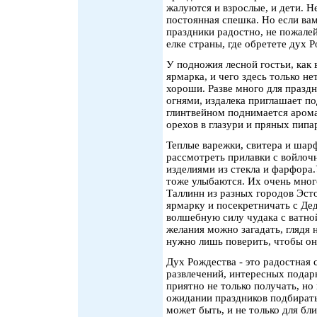
жалуются и взрослые, и дети. Н
постоянная спешка. Но если ва
праздники радостно, не пожале
елке страны, где обретете дух 
У подножия лесной гостьи, как 
ярмарка, и чего здесь только не
хороши. Разве много для праздн
огнями, издалека приглашает п
глинтвейном поднимается арома
орехов в глазури и пряных пипа
Теплые варежки, свитера и шар
рассмотреть прилавки с войло
изделиями из стекла и фарфора
тоже улыбаются. Их очень мног
Таллинн из разных городов Эст
ярмарку и посекретничать с Де
волшебную силу чудака с ватно
желания можно загадать, глядя 
нужно лишь поверить, чтобы он
Дух Рождества - это радостная
развлечений, интересных подарк
приятно не только получать, но
ожидании праздников подбирать
может быть, и не только для бл