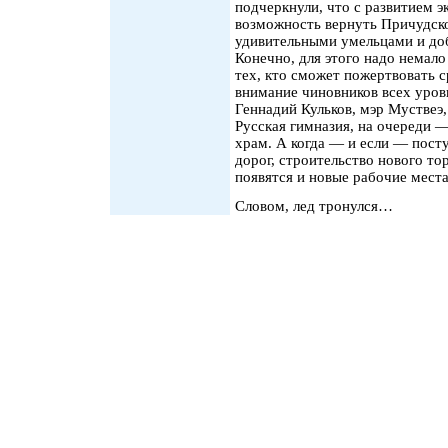
подчеркнули, что с развитием э
возможность вернуть Причудско
удивительными умельцами и до
Конечно, для этого надо немало
тех, кто сможет пожертвовать с
внимание чиновников всех уровн
Геннадий Кульков, мэр Муствеэ,
Русская гимназия, на очереди —
храм. А когда — и если — пост
дорог, строительство нового тор
появятся и новые рабочие места
Словом, лед тронулся…