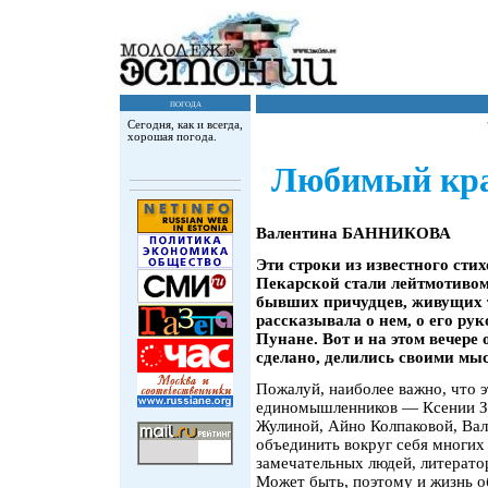
погода
Сегодня, как и всегда,
хорошая погода.
Любимый кра
Валентина БАННИКОВА
Эти строки из известного сти
Пекарской стали лейтмотивом
бывших причудцев, живущих те
рассказывала о нем, о его ру
Пунане. Вот и на этом вечере 
сделано, делились своими мы
Пожалуй, наиболее важно, что 
единомышленников — Ксении З
Жулиной, Айно Колпаковой, Вал
объединить вокруг себя многих
замечательных людей, литератор
Может быть, поэтому и жизнь об