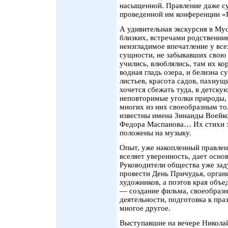
насыщенной. Правление даже с
проведенной им конференции «
А удивительная экскурсия в Му
близких, встречами родственни
неизгладимое впечатление у все
сущности, не забывавших свою 
учились, влюблялись, там их кор
водная гладь озера, и белизна с
листьев, красота садов, пахнущ
хочется сбежать туда, в детск
неповторимые уголки природы, 
многих из них своеобразным то
известны имена Зинаиды Воейко
Федора Маспанова… Их стихи зн
положены на музыку.
Опыт, уже накопленный правлен
вселяет уверенность, дает осно
Руководители общества уже зад
провести День Причудья, орган
художников, а поэтов края объе
— создание фильма, своеобразн
деятельности, подготовка к пр
многое другое.
Выступавшие на вечере Никола