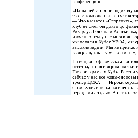
конференции:
«На нашей стороне индивидуаль
это те компоненты, за счет кот
— Что касается «Спортинга», то
клуб не смог бы дойти до фина
Рикарду, Лидсона и Рошембака,
изучен, о нем у нас много инфо
мы попали в Кубок УЕФА, мы ср
высокие задачи. Мы не приехали
выигрыш, как и у «Спортинга»,
На вопрос о физическом состоя
ответил, что все игроки находя
Питере в рамках Кубка России 
сейчас у нас все живы-здоровы 
тренер ЦСКА. — Игроки хорошо 
физически, и психологически, 
перед ними задачу. А остально