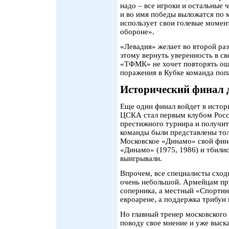
надо – все игроки и остальные
и во имя победы выложатся по 
использует свои голевые момен
обороне».
«Левадия» желает во второй ра
этому вернуть уверенность в св
«ТФМК» не хочет повторять оши
поражения в Кубке команда поп
Исторический финал
Еще один финал войдет в истор
ЦСКА стал первым клубом Росси
престижного турнира и получит
команды были представлены тол
Московское «Динамо» свой фина
«Динамо» (1975, 1986) и тбили
выигрывали.
Впрочем, все специалисты сход
очень небольшой. Армейцам при
соперника, а местный «Спортин
евроарене, а поддержка трибун
Но главный тренер московского
поводу свое мнение и уже выска