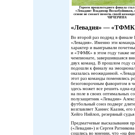
Героем прошлогоднего финала ста
«Левадии» Владимир Воскобойников, 
сезоне не сможет помочь своей команде
ЧИЧЕРИНА
«Левадия» — «ТФМК
Во второй раз подряд в финал
«Левадия». Именно эти команд
характер и выигрывали почетны
и «ТФМК» в этом году также не 
чемпионате, завершившаяся вни
двух команд. В прошлом году с
подошли к финалу на эмоционал
оказалась неожиданной. «Левад
этот раз команды поменялись р
безоговорочным фаворитом в че
здесь может все решить одна-е
на поле в своих оптимальных с
полузащитник «Левадии» Алекс
футбольный союз подверг длите
возглавляет Ханнес Каазик, ег
Хейго Нийлоп, резервный судья
Предматчевые высказывания пр
(«Левадия») и Сергея Ратников
сошлись во мнении, что «на фин