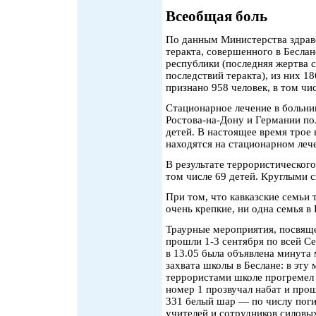
Всеобщая боль
По данным Министерства здраво
теракта, совершенного в Беслан
республики (последняя жертва с
последствий теракта), из них 1
признано 958 человек, в том чи
Стационарное лечение в больни
Ростова-на-Дону и Германии пол
детей. В настоящее время трое
находятся на стационарном леч
В результате террористического
том числе 69 детей. Круглыми с
При том, что кавказские семьи
очень крепкие, ни одна семья в
Траурные мероприятия, посвяще
прошли 1-3 сентября по всей Се
в 13.05 была объявлена минута 
захвата школы в Беслане: в эту 
террористами школе прогремел 
номер 1 прозвучал набат и про
331 белый шар — по числу поги
учителей и сотрудников силовы