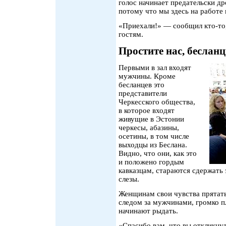
голос начинает предательски д
потому что мы здесь на работе 
«Приехали!» — сообщил кто-то,
гостям.
Простите нас, беслан
Первыми в зал входят
мужчины. Кроме
бесланцев это
представители
Черкесского общества,
в которое входят
живущие в Эстонии
черкесы, абазины,
осетины, в том числе
выходцы из Беслана.
Видно, что они, как это
и положено гордым
кавказцам, стараются сдержать 
слезы.
Женщинам свои чувства прятать 
следом за мужчинами, громко пл
начинают рыдать.
«Спасибо вам, что вы откликнул