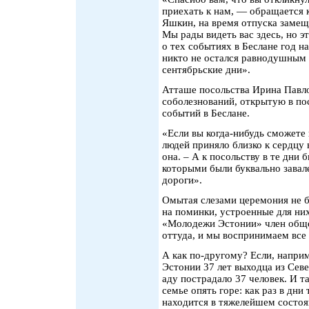
приехать к нам, — обращается 
Яшкин, на время отпуска заме
Мы рады видеть вас здесь, но э
о тех событиях в Беслане год на
никто не остался равнодушным 
сентябрьские дни».
Атташе посольства Ирина Павло
соболезнований, открытую в пос
событий в Беслане.
«Если вы когда-нибудь сможете 
людей приняло близко к сердцу 
она. – А к посольству в те дни 
которыми были буквально завал
дороги».
Омытая слезами церемония не б
на поминки, устроенные для ни
«Молодежи Эстонии» член обще
оттуда, и мы воспринимаем все 
А как по-другому? Если, напри
Эстонии 37 лет выходца из Сев
аду пострадало 37 человек. И та
семье опять горе: как раз в дни
находится в тяжелейшем состо