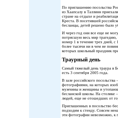
По приглашению посольства Рос
из Хаапсалу в Таллинн приехал
стране на отдыхе и реабилитац
Креста. В посетившей российск
бесланцы, детей решено было у
И через год они все еще не мог
потрясшую весь мир трагедию, 
номер 1 в течение трех дней, с
более тысячи ни в чем не пови
которых школьный праздник пр
Траурный день
Самый тяжелый день траура в Б
есть 3 сентября 2005 года.
В зале российского посольства 
фотографиями, на которых изоб
мужчины и женщины и утопающи
бесланской школы. На столике – 
людей, еще не отошедших от го
Приглашенных в посольство бесл
подходим к стенду. Совсем нен
эти фотографии невозможно, к г