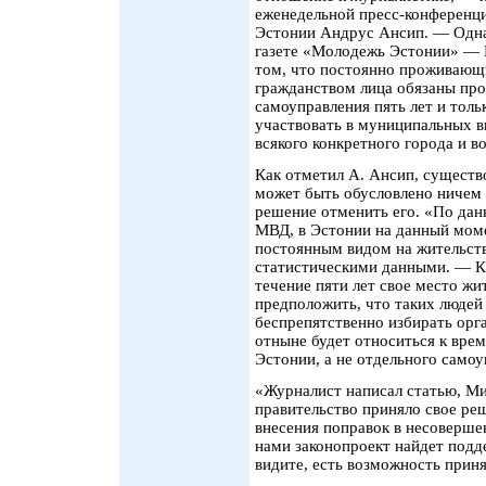
еженедельной пресс-конференц
Эстонии Андрус Ансип. — Одна 
газете «Молодежь Эстонии» — 
том, что постоянно проживающи
гражданством лица обязаны про
самоуправления пять лет и толь
участвовать в муниципальных в
всякого конкретного города и в
Как отметил А. Ансип, существ
может быть обусловлено ничем
решение отменить его. «По дан
МВД, в Эстонии на данный моме
постоянным видом на жительств
статистическими данными. — Ка
течение пяти лет свое место жи
предположить, что таких людей
беспрепятственно избирать орг
отныне будет относиться к вре
Эстонии, а не отдельного самоу
«Журналист написал статью, Ми
правительство приняло свое ре
внесения поправок в несоверше
нами законопроект найдет подде
видите, есть возможность приня