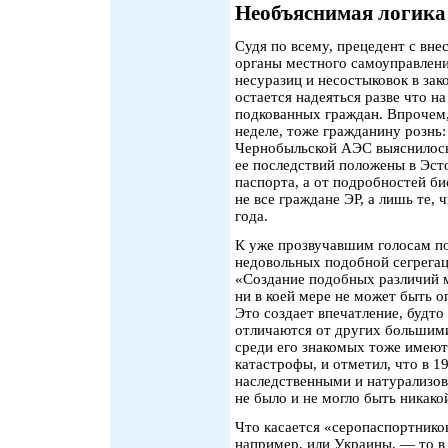
Необъяснимая логика
Судя по всему, прецедент с вне
органы местного самоуправлени
несуразиц и несостыковок в зак
остается надеяться разве что 
подкованных граждан. Впрочем,
неделе, тоже гражданину рознь:
Чернобыльской АЭС выяснилось
ее последствий положены в Эсто
паспорта, а от подробностей би
не все граждане ЭР, а лишь те,
года.
К уже прозвучавшим голосам по
недовольных подобной сегрегац
«Создание подобных различий 
ни в коей мере не может быть 
Это создает впечатление, будто
отличаются от других большими
среди его знакомых тоже имею
катастрофы, и отметил, что в 
наследственными и натурализо
не было и не могло быть никако
Что касается «серопаспортнико
например, или Украины, — то в 