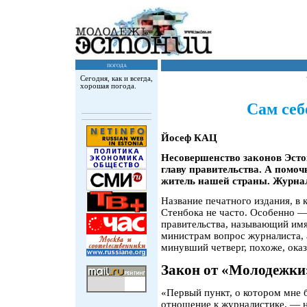
погода
Сегодня, как и всегда,
хорошая погода.
Сам себ
Йосеф КАЦ
Несовершенство законов Эсто
главу правительства. А помоч
житель нашей страны. Журнал
Название печатного издания, в
Стенбока не часто. Особенно — 
правительства, называющий имя
министрам вопрос журналиста, 
минувший четверг, похоже, ока
Закон от «Молодежки
«Первый пункт, о котором мне б
отношение к журналистике, — н