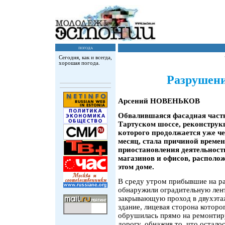
погода
Сегодня, как и всегда,
хорошая погода.
Разрушени
Арсений НОВЕНЬКОВ
Обвалившаяся фасадная часть
Тартуском шоссе, реконструк
которого продолжается уже ч
месяц, стала причиной време
приостановления деятельност
магазинов и офисов, располо
этом доме.
В среду утром прибывшие на р
обнаружили оградительную лен
закрывающую проход в двухэта
здание, лицевая сторона которо
обрушилась прямо на ремонти
дорогу, обнажив то, что осталос