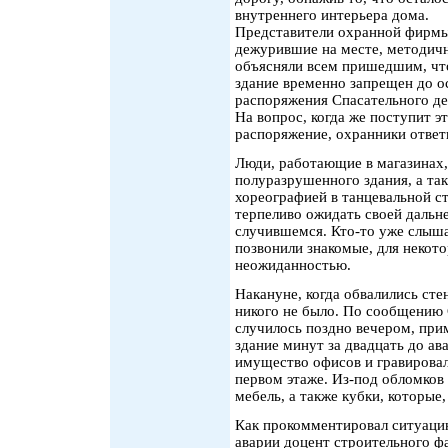
внутреннего интерьера дома.
Представители охранной фирмы
дежурившие на месте, методич
объясняли всем пришедшим, что
здание временно запрещен до о
распоряжения Спасательного де
На вопрос, когда же поступит э
распоряжение, охранники ответ
Люди, работающие в магазинах,
полуразрушенного здания, а та
хореографией в танцевальной ст
терпеливо ожидать своей дальн
случившемся. Кто-то уже слыша
позвонили знакомые, для некот
неожиданностью.
Накануне, когда обвалились сте
никого не было. По сообщению 
случилось поздно вечером, при
здание минут за двадцать до ав
имущество офисов и гравировал
первом этаже. Из-под обломков
мебель, а также кубки, которые
Как прокомментировал ситуаци
аварии доцент строительного ф