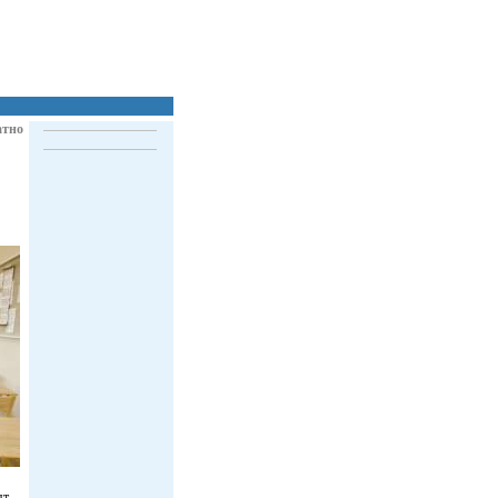
атно
ят