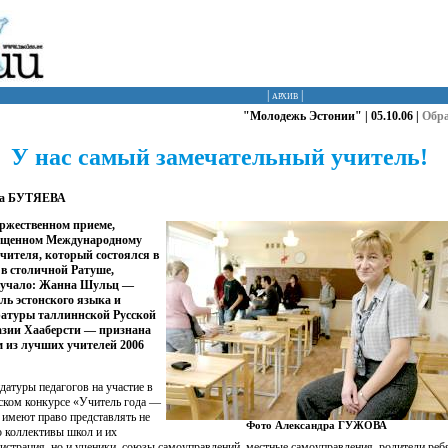
|
архив
|
"Молодежь Эстонии" | 05.10.06 |
Обр
У нас самый замечательный учитель!
а БУТЯЕВА
ржественном приеме,
ященном Международному
чителя, который состоялся в
 в столичной Ратуше,
вучало: Жанна Шульц —
ль эстонского языка и
ратуры таллиннской Русской
азии Хааберсти — признана
 из лучших учителей 2006
датуры педагогов на участие в
ском конкурсе «Учитель года —
 имеют право представлять не
Фото Александра ГУЖОВА
о коллективы школ и их
истрация, но и ученики, союзы самоуправлений, местные самоуправления, родители реб