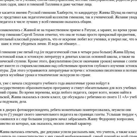
тских садов, школ и гимназий Таллинна и даже частные лица.
е касается именно Русской гимназии Хааберсти, то кандидатуру Жанны Шульц на ежего
рс представил как педагогический коллектив гимназии, так и ученический. Желание увид
 педагога в числе лучших у всей гимназии оказалось общим.
знакомились с Жанной не на торжественном приеме в Ратуше, а заранее, во время уроко
тор гимназии Сергей Теплов отметил, что она не только просто прекрасный предметник, 
ательный классный руководитель, что ее искренне любят все ученики, и уверил нас, что 
 шанс в этом убедиться лично. И ведь не обманул…
й гимназии уже пятый год (ее педагогический стаж в четыре раза больше) Жанна Шульц
 эстонский язык и эстонскую литературу в девятых классах основной школы, а также на
зической ступени. Кроме этого, факультативно (после окончания уроков) начиная с сент
ает вместе со старшеклассниками над собственным проектом глубокого изучения эстонс
атуры. Для этого устраиваются литературные встречи с эстонскими писателями и поэтам
дятся музейные уроки и тематические экскурсии по стране.
и, уже с начала следующего учебного года аналогичные уроки войдут в
осударственную образовательную программу и станут обязательными для всех учебных
ений страны. Во время перемены, когда любого педагога, скорее всего, можно найти в
льской, Жанна оказалась в своем классе, где обсуждала с ребятами из своего 11 «А» учеб
ы подумали, дела.
в в дверях фотокорреспондента, ребята моментально поинтересовались, неужели они
ец-то (!) увидят своего замечательного педагога на страницах газеты. Услышав твердое «
 оживился и с еще большим усердием начал забрасывать Жанну Федоровну вопросами,
инство из которых, как оказалось, носило личный характер.
Жанна пыталась отвечать, две девушки успели рассказать нам, что учитель, а также клас
одитель по совместительству у них самый необыкновенный, самый лучший во всей стран