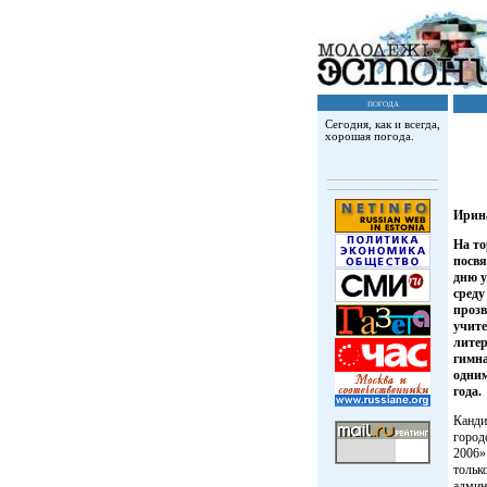
погода
Сегодня, как и всегда,
хорошая погода.
Ирин
На то
посв
дню у
среду
проз
учите
лите
гимн
одним
года.
Канди
город
2006»
тольк
админ