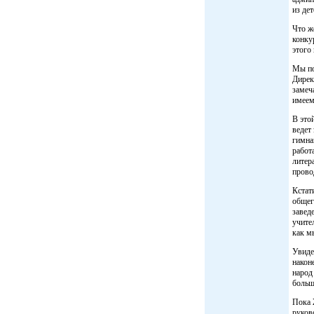
из де
Что ж
конку
этого
Мы по
Дирек
замеч
имеем
В это
ведет
гимна
работ
литер
прово
Кстат
общег
завед
учите
как м
Увиде
након
народ
больш
Пока 
руков