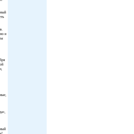
дный
еть
в.
но и
мы
ября
кой
и,
ные,
да»,
сный
е!