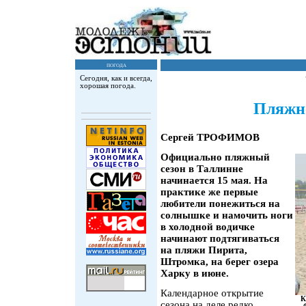
погода
Сегодня, как и всегда,
хорошая погода.
Пляжно
Сергей ТРОФИМОВ
Официально пляжный
сезон в Таллинне
начинается 15 мая. На
практике же первые
любители понежиться на
солнышке и намочить ноги
в холодной водичке
начинают подтягиваться
на пляжи Пирита,
Штромка, на берег озера
Харку в июне.
Календарное открытие
К
сезона на деле редко