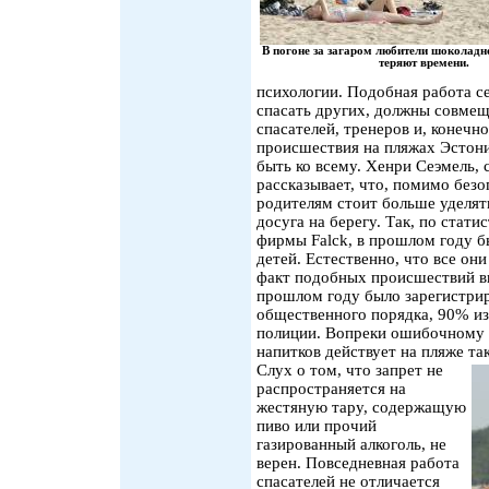
В погоне за загаром любители шоколадн
теряют времени.
психологии. Подобная работа с
спасать других, должны совмеща
спасателей, тренеров и, конечн
происшествия на пляжах Эстони
быть ко всему. Хенри Сеэмель, 
рассказывает, что, помимо безо
родителям стоит больше уделят
досуга на берегу. Так, по стат
фирмы Falck, в прошлом году б
детей. Естественно, что все он
факт подобных происшествий в
прошлом году было зарегистри
общественного порядка, 90% из
полиции. Вопреки ошибочному 
напитков действует на пляже та
Слух о том, что запрет не
распространяется на
жестяную тару, содержащую
пиво или прочий
газированный алкоголь, не
верен. Повседневная работа
спасателей не отличается