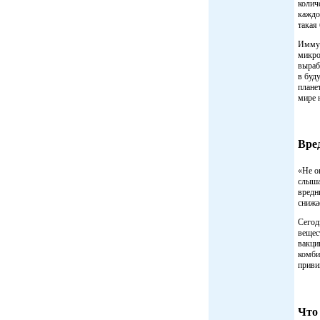
колич
каждо
такая
Иммун
микро
выраб
в буд
плане
мире 
Вред
«Не о
слыша
вредн
снижа
Сегод
вещес
вакци
комби
приви
Что