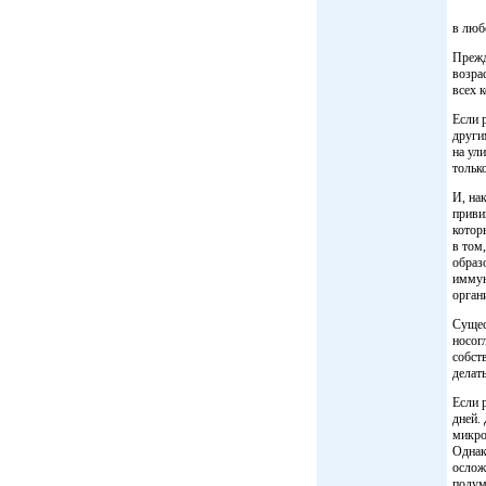
в люб
Прежд
возра
всех 
Если р
други
на ул
тольк
И, на
приви
котор
в том
образ
иммун
орган
Сущес
носог
собст
делат
Если 
дней.
микро
Однак
ослож
подум