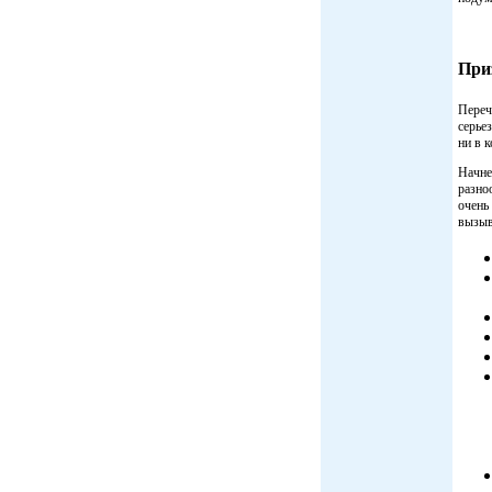
Приз
Переч
серье
ни в 
Начне
разно
очень 
вызыв