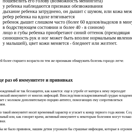
пошевелить его голову (возможность менингита)
у ребенка наблюдаются признаки обезвоживания
дыхание ребенка затруднено, он дышит с шумом, или кожа ме
ребер ребенка на вдохе втягивается
ребенок дышит слишком часто (более 60 вдохов/выдохов в мин
в бодрствующем состоянии и более 40 - в сонном)
лицо и губы ребенка приобретают синий оттенок (преходящая
синюшность рук и ног может быть вполне нормальным явлени
у малышей), цвет кожи меняется - бледнеет или желтеет.
ей более старшего возраста по тем же признакам обнаружить болезнь гораздо легче.
ще раз об иммунитете и прививках
ожденный не так беззащитен, как кажется: еще в утробе от матери к нему переходит
инский иммунитет от многих инфекций. Впоследствии вскармливаемый грудью младене
ает с молоком дополнительную порцию антител, помогающих ему сопротивляться
ням.
о такой иммунитет носит временный характер и угасает к концу первого года жизни. Соз
льный или, как говорят врачи, активный иммунитет к некоторым болезням могут только
вки.
бы не было прививок, нашим детям угрожали бы страшные инфекции, которые в огромн