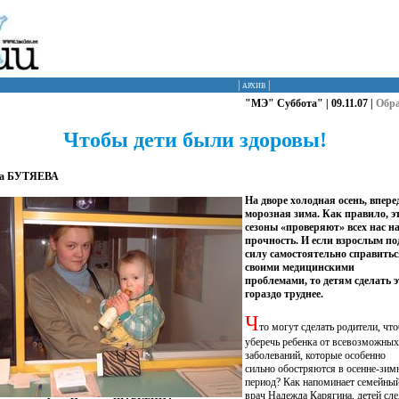
|
архив
|
"МЭ" Суббота" | 09.11.07 |
Обр
Чтобы дети были здоровы!
а БУТЯЕВА
На дворе холодная осень, впере
морозная зима. Как правило, э
сезоны «проверяют» всех нас н
прочность. И если взрослым по
силу самостоятельно справитьс
своими медицинскими
проблемами, то детям сделать э
гораздо труднее.
Ч
то могут сделать родители, чт
уберечь ребенка от всевозможных
заболеваний, которые особенно
сильно обостряются в осенне-зим
период? Как напоминает семейны
врач Надежда Карягина, детей сле