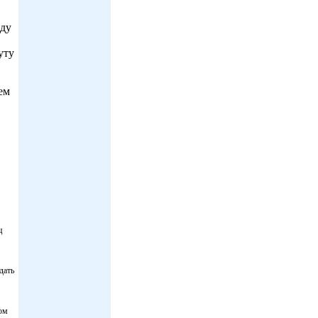
жду
уту
ем
ц
дать
ом