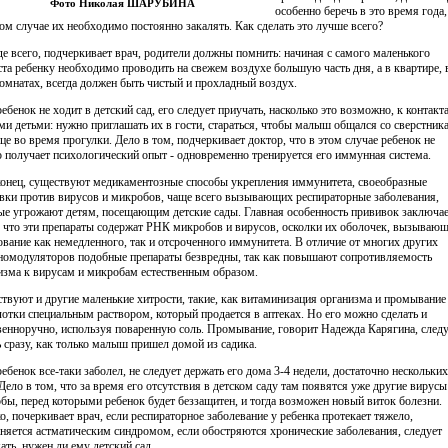
Фото Николая ШАРУБИНА
особенно беречь в это время года,
ом случае их необходимо постоянно закалять. Как сделать это лучше всего?
е всего, подчеркивает врач, родители должны помнить: начиная с самого маленького
ста ребенку необходимо проводить на свежем воздухе большую часть дня, а в квартире, 
комнатах, всегда должен быть чистый и прохладный воздух.
ебенок не ходит в детский сад, его следует приучать, насколько это возможно, к контакт
ми детьми: нужно приглашать их в гости, стараться, чтобы малыш общался со сверстник
ице во время прогулки. Дело в том, подчеркивает доктор, что в этом случае ребенок не
о получает психологический опыт - одновременно тренируется его иммунная система.
конец, существуют медикаментозные способы укрепления иммунитета, своеобразные
вки против вирусов и микробов, чаще всего вызывающих респираторные заболевания,
ые угрожают детям, посещающим детские сады. Главная особенность прививок заключа
, что эти препараты содержат РНК микробов и вирусов, осколки их оболочек, вызываю
ование как немедленного, так и отсроченного иммунитета. В отличие от многих других
омодуляторов подобные препараты безвредны, так как повышают сопротивляемость
изма к вирусам и микробам естественным образом.
твуют и другие маленькие хитрости, такие, как витаминизация организма и промывание
лотки специальным раствором, который продается в аптеках. Но его можно сделать и
венноручно, используя поваренную соль. Промывание, говорит Надежда Карягина, следу
ь сразу, как только малыш пришел домой из садика.
ребенок все-таки заболел, не следует держать его дома 3-4 недели, достаточно нескольких
 Дело в том, что за время его отсутствия в детском саду там появятся уже другие вирусы
бы, перед которыми ребенок будет беззащитен, и тогда возможен новый виток болезни.
о, почеркивает врач, если респираторное заболевание у ребенка протекает тяжело,
няется астматическим синдромом, если обостряются хронические заболевания, следует
ать, нужен ли ему детский сад.