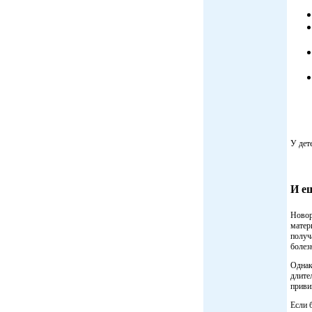
У дет
И е
Новор
матер
получ
болез
Однак
длите
приви
Если 