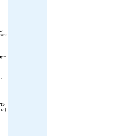
ко
наки
дует
,
сть
та)