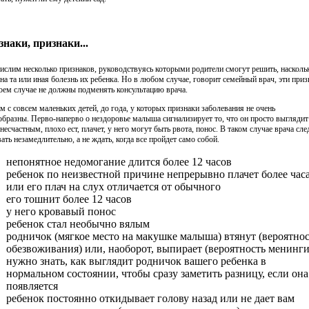
наки, признаки...
ислим несколько признаков, руководствуясь которыми родители смогут решить, насколь
зна та или иная болезнь их ребенка. Но в любом случае, говорит семейный врач, эти приз
коем случае не должны подменять консультацию врача.
м с совсем маленьких детей, до года, у которых признаки заболевания не очень
образны. Перво-наперво о нездоровье малыша сигнализирует то, что он просто выглядит
несчастным, плохо ест, плачет, у него могут быть рвота, понос. В таком случае врача сле
ать незамедлительно, а не ждать, когда все пройдет само собой.
непонятное недомогание длится более 12 часов
ребенок по неизвестной причине непрерывно плачет более часа
или его плач на слух отличается от обычного
его тошнит более 12 часов
у него кровавый понос
ребенок стал необычно вялым
родничок (мягкое место на макушке малыша) втянут (вероятно
обезвоживания) или, наоборот, выпирает (вероятность менинги
нужно знать, как выглядит родничок вашего ребенка в
нормальном состоянии, чтобы сразу заметить разницу, если она
появляется
ребенок постоянно откидывает голову назад или не дает вам