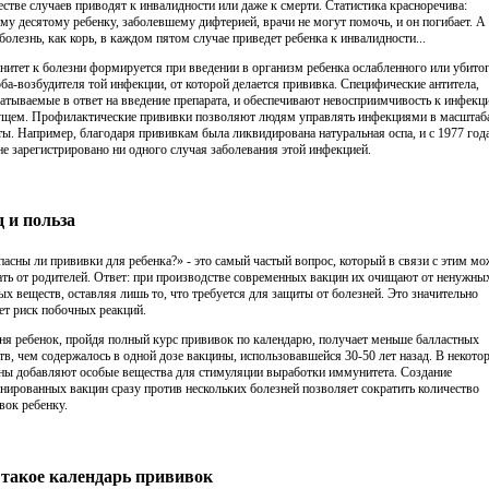
естве случаев приводят к инвалидности или даже к смерти. Статистика красноречива:
му десятому ребенку, заболевшему дифтерией, врачи не могут помочь, и он погибает. А
 болезнь, как корь, в каждом пятом случае приведет ребенка к инвалидности...
итет к болезни формируется при введении в организм ребенка ослабленного или убито
ба-возбудителя той инфекции, от которой делается прививка. Специфические антитела,
атываемые в ответ на введение препарата, и обеспечивают невосприимчивость к инфекц
ущем. Профилактические прививки позволяют людям управлять инфекциями в масштаб
ты. Например, благодаря прививкам была ликвидирована натуральная оспа, и с 1977 год
не зарегистрировано ни одного случая заболевания этой инфекцией.
 и польза
пасны ли прививки для ребенка?» - это самый частый вопрос, который в связи с этим м
ть от родителей. Ответ: при производстве современных вакцин их очищают от ненужны
ых веществ, оставляя лишь то, что требуется для защиты от болезней. Это значительно
ет риск побочных реакций.
ня ребенок, пройдя полный курс прививок по календарю, получает меньше балластных
тв, чем содержалось в одной дозе вакцины, использовавшейся 30-50 лет назад. В некото
ны добавляют особые вещества для стимуляции выработки иммунитета. Создание
нированных вакцин сразу против нескольких болезней позволяет сократить количество
вок ребенку.
 такое календарь прививок