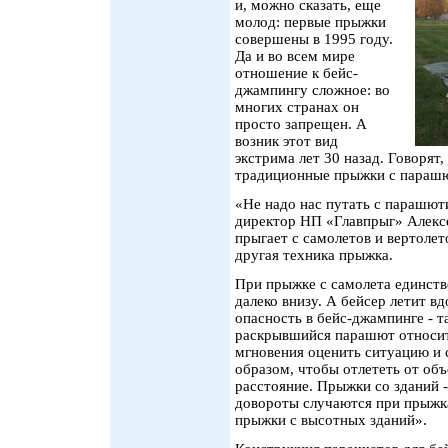
и, можно сказать, еще
молод: первые прыжки
совершены в 1995 году.
Да и во всем мире
отношение к бейс-
джампингу сложное: во
многих странах он
просто запрещен. А
возник этот вид
экстрима лет 30 назад. Говорят
традиционные прыжки с параш
«Не надо нас путать с парашют
директор НП «Главпрыг» Алексе
прыгает с самолетов и вертолет
другая техника прыжка.
При прыжке с самолета единстве
далеко внизу. А бейсер летит вд
опасность в бейс-джампинге - т
раскрывшийся парашют относит 
мгновения оценить ситуацию и
образом, чтобы отлететь от об
расстояние. Прыжки со зданий -
довороты случаются при прыжка
прыжки с высотных зданий».