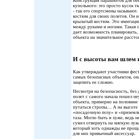
Конструкция парашютов для бе
купольного: это просто кусок 
- так его спортсмены называют
костюм для своих полетов. Он и 
крылатый костюм. Это имитация
между руками и ногами. Такая 
дает возможность планировать, 
объекта на значительное рассто
И с высоты вам шлем 
Как утверждают участники фест
самых безопасных объектов, она
зацепить ее сложно.
Несмотря на безопасность, без
полет с самого начала пошел не
объекта, примерно на половине
путаться стропы… А на высоте 
«посадочную позу» и «приземлил
таза. Могло быть и хуже, ведь 
сумел отвернуть на мягкую лужа
который хоть однажды не проща
для них привычный аксессуар.