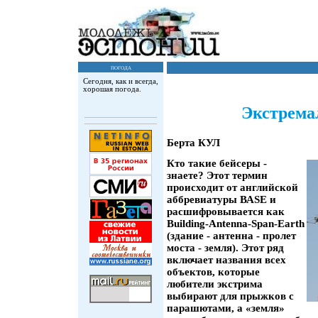
погода
Сегодня, как и всегда,
хорошая погода.
Экстрема
Берта КУЛ
Кто такие бейсеры -
знаете? Этот термин
происходит от английской
аббревиатуры ВАSЕ и
расшифровывается как
Building-Antenna-Span-Earth
(здание - антенна - пролет
моста - земля). Этот ряд
включает названия всех
объектов, которые
любители экстрима
выбирают для прыжков с
парашютами, а «земля»