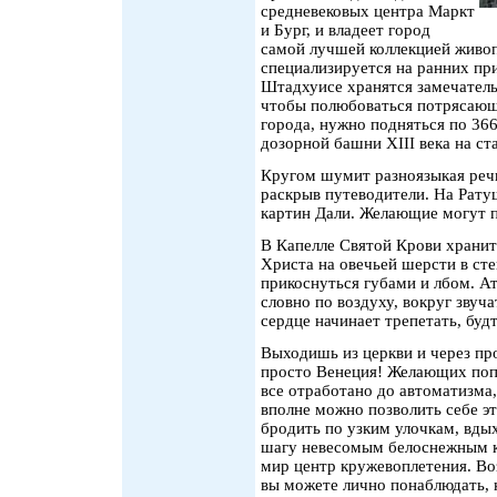
средневековых центра Маркт
и Бург, и владеет город
самой лучшей коллекцией живоп
специализируется на ранних пр
Штадхуисе хранятся замечатель
чтобы полюбоваться потрясающ
города, нужно подняться по 36
дозорной башни XIII века на с
Кругом шумит разноязыкая речь
раскрыв путеводители. На Рату
картин Дали. Желающие могут п
В Капелле Святой Крови хранит
Христа на овечьей шерсти в ст
прикоснуться губами и лбом. А
словно по воздуху, вокруг звуч
сердце начинает трепетать, будт
Выходишь из церкви и через про
просто Венеция! Желающих поп
все отработано до автоматизма,
вполне можно позволить себе эт
бродить по узким улочкам, вды
шагу невесомым белоснежным кр
мир центр кружевоплетения. Во
вы можете лично понаблюдать, к