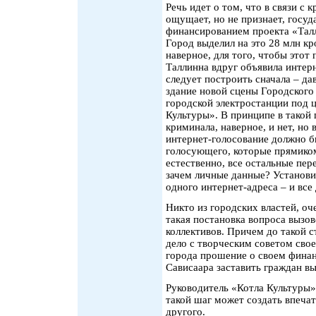
Речь идет о том, что в связи с
ощущает, но не признает, госуд
финансированием проекта «Талл
Город выделил на это 28 млн кр
наверное, для того, чтобы этот
Таллинна вдруг объявила интерн
следует построить сначала – д
здание новой сцены Городского
городской электростанции под 
Культуры». В принципе в такой 
криминала, наверное, и нет, но
интернет-голосование должно 
голосующего, которые прямиком
естественно, все остальные пер
зачем личные данные? Установи
одного интернет-адреса – и все 
Никто из городских властей, оче
такая постановка вопроса вызов
коллективов. Причем до такой с
дело с творческим советом своег
города прошение о своем финан
Сависаара заставить граждан вы
Руководитель «Котла Культуры»
такой шаг может создать впечат
другого.