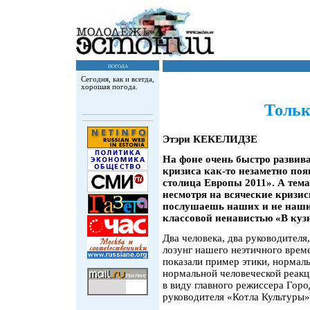
погода
Сегодня, как и всегда,
хорошая погода.
Только
Этэри КЕКЕЛИДЗЕ
На фоне очень быстро развив
кризиса как-то незаметно по
столица Европы 2011». А тема
несмотря на всяческие кризис
послушаешь наших и не наши
классовой ненавистью «В кузн
Два человека, два руководител
лозунг нашего неэтичного вре
показали пример этики, нормал
нормальной человеческой реакц
в виду главного режиссера Гор
руководителя «Котла Культуры»