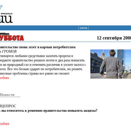
|
архив
|
12 сентября 2008
вительство снова лезет в карман потребителям
я ГРОМОВ
емящееся любыми средствами залатать прорехи в
бюджете правительство решило почти в два раза повысить
з на природный газ и отменить различия в уплате налога с
рота. Все это больно ударит по потребителям, но решить
ансовые проблемы страны все равно не сможет.
робнее
Новости
ИЦОПРОС
 вы относитесь к решению правительства повысить акцизы?
робнее