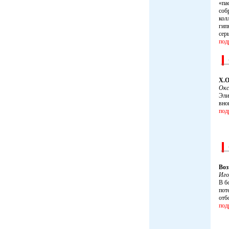
«па
соб
кол
гип
сер
под
Х.О
Окс
Эли
вно
под
Воз
Иго
В б
пот
отб
под