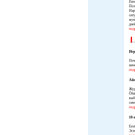
Ев
Поз
Нар
сит
мун
дне
под
Игр
Печ
нич
под
Айн
Жур
Õht
выб
сам
под
10 
Ees
Эст