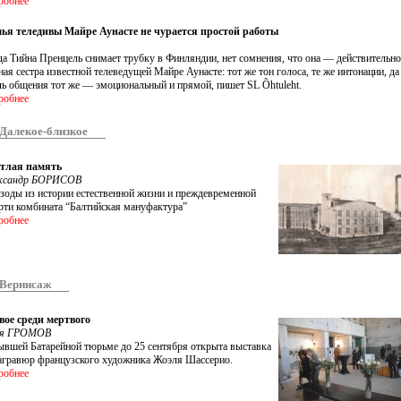
робнее
ья теледивы Майре Аунасте не чурается простой работы
да Тийна Пренцель снимает трубку в Финляндии, нет сомнения, что она — действительно
ная сестра известной телеведущей Майре Аунасте: тот же тон голоса, те же интонации, да
ль общения тот же — эмоциональный и прямой, пишет SL Õhtuleht.
робнее
Далекое-близкое
тлая память
ксандр БОРИСОВ
зоды из истории естественной жизни и преждевременной
рти комбината “Балтийская мануфактура”
робнее
Вернисаж
ое среди мертвого
ья ГРОМОВ
ывшей Батарейной тюрьме до 25 сентября открыта выставка
агравюр французского художника Жоэля Шассерио.
робнее