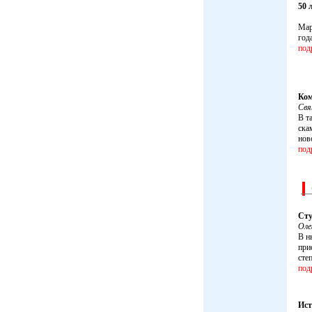
50 
Мар
года
под
Ком
Св
В т
ска
нов
под
Сту
Ол
В н
при
сте
под
Ист