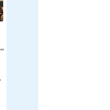
 нет
и