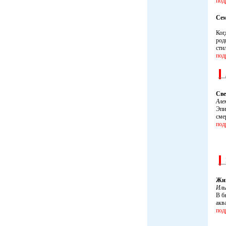
под
Сем
Ког
род
сти
под
Све
Але
Эпи
сме
под
Жив
Ил
В б
акв
под