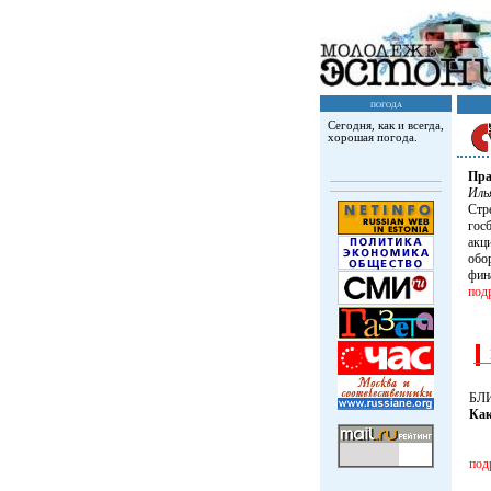
погода
Сегодня, как и всегда,
хорошая погода.
Пра
Иль
Стр
гос
акци
обо
фин
под
БЛ
Как
под