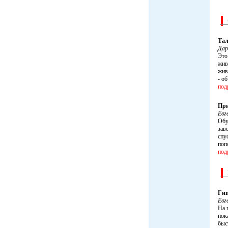
Тал
Да
Это
жив
жив
- о
под
При
Евг
Обу
зав
спу
поп
под
Гип
Евг
На 
пок
быс