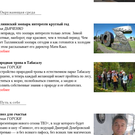
Окружающая среда
линнский зоопарк интересен круглый год
рья ДЬЯЧЕНКО
 неправда, что зоопарк интересен только летом. Зимой
отные, наоборот, еще красивее, чем в теплый период. Чем
ет Таллиннский зоопарк сегодня и как готовится к холодам
б этом рассказывает его директор Мати Каал.
робнее
родная тропа в Табасалу
ения ГОРСКИ
стройство природной тропы в естественном парке Табасалу
ершено, и теперь каждый желающий может пройтись по лесу,
ститься к морю, полюбоваться глинтом, а заодно и
олнить собственные знания о природе и ее обитателях.
робнее
Путь к себе
ноз для счастья
ения ГОРСКИ
презентации нового сезона ТВ3+, в ходе которого будет
азано и шоу «Гипноз», его ведущий Дмитрий Домбровский
тренько — и без всякого пафоса, без всяких там магических