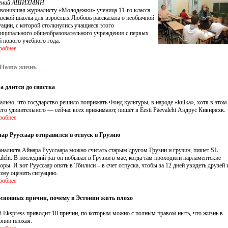
гений АШИХМИН
вонившая журналисту «Молодежки» ученица 11-го класса
вской школы для взрослых Любовь рассказала о необычной
уации, с которой столкнулись учащиеся этого
иципального общеобразовательного учреждения с первых
й нового учебного года.
робнее
Наша жизнь
а длится до свистка
ально, что государство решило поприжать Фонд культуры, в народе «kulka», хотя в этом
его удивительного — сейчас всех прижимают, пишет в Eesti Päevaleht Андрус Кивиряхк.
робнее
ар Рууссаар отправился в отпуск в Грузию
налиста Айнара Рууссаара можно считать старым другом Грузии и грузин, пишет SL
uleht. В последний раз он побывал в Грузии в мае, когда там проходили парламентские
оры. И вот Рууссаар опять в Тбилиси – в счет отпуска, чтобы за 12 дней увидеть друзей 
ому оценить ситуацию.
робнее
основных причин, почему в Эстонии жить плохо
ti Ekspress приводит 10 причин, по которым можно с полным правом ныть, что жизнь в
онии плохая.