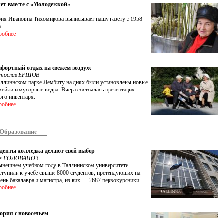
лет вместе с «Молодежкой»
ия Ивановна Тихомирова выписывает нашу газету с 1958
.
робнее
фортный отдых на свежем воздухе
ятослав ЕРШОВ
аллиннском парке Лембиту на днях были установлены новые
мейки и мусорные ведра. Вчера состоялась презентация
ого инвентаря.
робнее
Образование
денты колледжа делают свой выбор
ег ГОЛОВАНОВ
ынешнем учебном году в Таллиннском университете
ступили к учебе свыше 8000 студентов, претендующих на
пень бакалавра и магистра, из них — 2687 первокурсники.
робнее
ория с новосельем