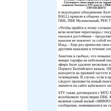
Скалецкого снова вернутся на экран
клиентов Starman и STV вместе с ПБК
СМУЛЬСКОГО
и недоходное объединение Бал
BALL) пришли к общему соглаш
ПБК, ПБК Музыкальный, РЕН ТВ 
«Чтобы прийти к этому соглаше
вели нелегкие переговоры с пос
оказался достойным – продолж
каналов не повлечет за собой п
Ильд. - Еще раз приносим свои
другими каналами в течение се
Заметим в скобках, что повыша
январе тарифы на кабельный па
эфира было удалено несколько к
Первого Балтийского канала. ПБ
находится на прежней частоте в
телевидения. В случае, если в 
следует произвести новый поиск
значится на сайте кабельного о
STV также договорился с MTÜ 
возобновило трансляцию ПБК. К
включая самый малый «МИКРО» н
сообщении, появивишемся на са