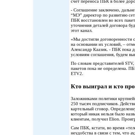
счет переноса ПБК в более доро
- Соглашение заключено, дальн
“МЭ” директор по развитию сет
ПБК восстановлен во всех пакет
уточнения деталей договора буд
этот канал.
«Мы достигли договоренности с
на основании их условий, – от
Александр Каазик. - ПБК пока д
условиям соглашения, будем вы
По словам представителей STV,
пакетов пока не определена. ПБ
ETV2.
Кто выиграл и кто пр
Заложниками политики крупнейш
250 тысяч подписчиков. Действ
картельный сговор. Определенн
который никак нельзя было наз
клиентам, получил Elion. Прои
Сам ПБК, кстати, во время «те
неудобства в связи с тем, что а