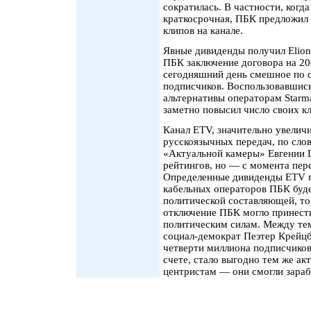
сократилась. В частности, когд
краткосрочная, ПБК предложил
клипов на канале.
Явные дивиденды получил Elio
ПБК заключение договора на 2
сегодняшний день смешное по с
подписчиков. Воспользовавшись
альтернативы операторам Starm
заметно повысил число своих к
Канал ETV, значительно увелич
русскоязычных передач, по сло
«Актуальной камеры» Евгении 
рейтингов, но — с момента пере
Определенные дивиденды ETV п
кабельных операторов ПБК буде
политической составляющей, то
отключение ПБК могло принест
политическим силам. Между те
социал-демократ Пеэтер Крейцб
четверти миллиона подписчиков
счете, стало выгодно тем же а
центристам — они смогли зараб