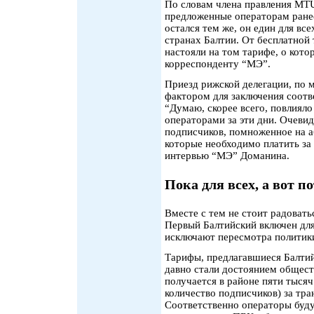
По словам члена правления MT
предложенные операторам ране
остался тем же, он един для вс
странах Балтии. От бесплатной
настояли на том тарифе, о кото
корреспонденту “МЭ”.
Приезд рижской делегации, по
фактором для заключения соот
“Думаю, скорее всего, повлияло
операторами за эти дни. Очеви
подписчиков, помноженное на а
которые необходимо платить за 
интервью “МЭ” Доманина.
Пока для всех, а вот по
Вместе с тем не стоит радовать
Первый Балтийский включен для
исключают пересмотра политик
Тарифы, предлагавшиеся Балтий
давно стали достоянием общес
получается в районе пяти тысяч
количество подписчиков) за тр
Соответственно операторы буду