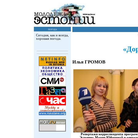
погода
Сегодня, как и всегда,
хорошая погода.
«До
Илья ГРОМОВ
Репортажи корреспондента програ
Эстонии» Марии Юферевой и операт