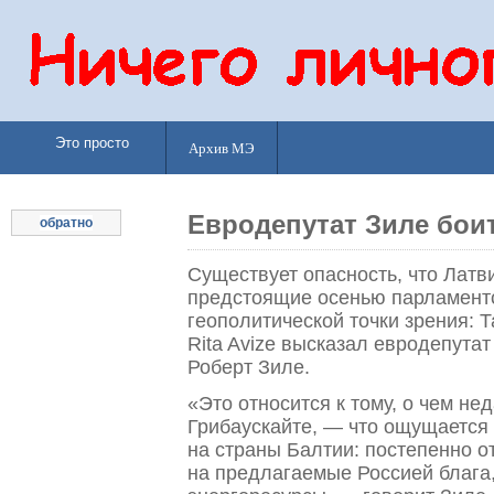
Это просто
Архив МЭ
Евродепутат Зиле бои
обратно
Существует опасность, что Латв
предстоящие осенью парламент
геополитической точки зрения: Т
Rita Avize высказал евродепута
Роберт Зиле.
«Это относится к тому, о чем н
Грибаускайте, — что ощущается
на страны Балтии: постепенно о
на предлагаемые Россией благ