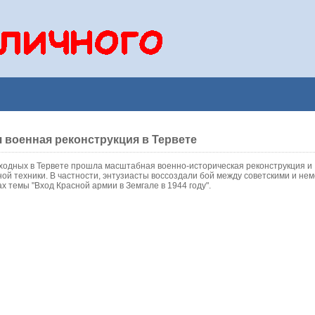
 военная реконструкция в Тервете
ходных в Тервете прошла масштабная военно-историческая реконструкция и
ой техники. В частности, энтузиасты воссоздали бой между советскими и не
х темы "Вход Красной армии в Земгале в 1944 году".