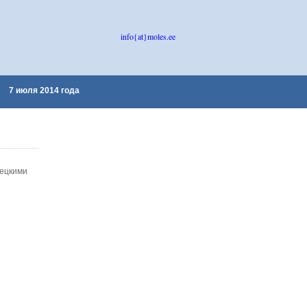
info{at}moles.ee
7 июля 2014 года
мецкими