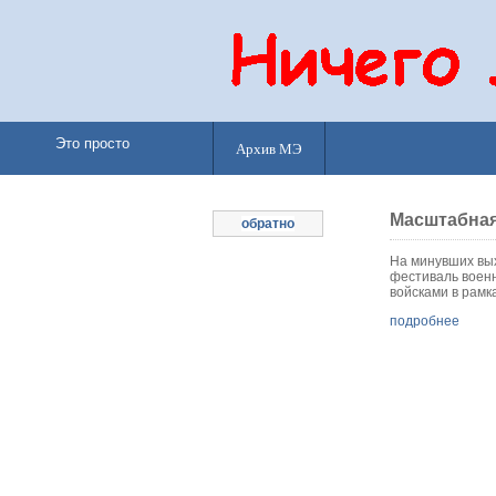
Это просто
Архив МЭ
Масштабная
обратно
На минувших вы
фестиваль военн
войсками в рамка
подробнее