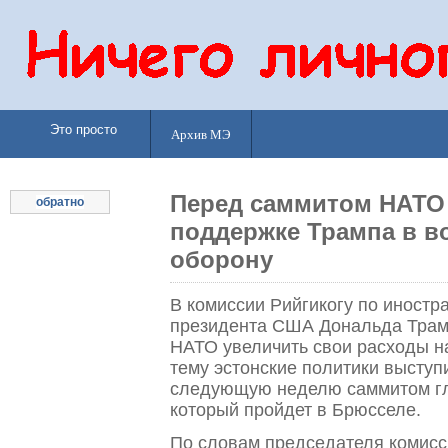
Это просто
Архив МЭ
Перед саммитом НАТО 
обратно
поддержке Трампа в в
оборону
В комиссии Рийгикогу по иност
президента США Дональда Трам
НАТО увеличить свои расходы н
тему эстонские политики высту
следующую неделю саммитом гла
который пройдет в Брюсселе.
По словам председателя комисс