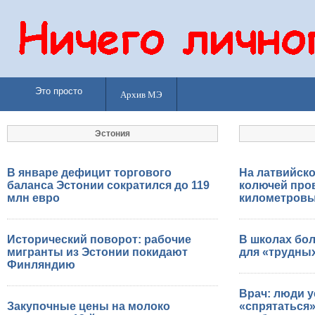
Это просто
Архив МЭ
Эстония
В январе дефицит торгового
На латвийско
баланса Эстонии сократился до 119
колючей пров
млн евро
километровы
Исторический поворот: рабочие
В школах бол
мигранты из Эстонии покидают
для «трудных
Финляндию
Врач: люди у
Закупочные цены на молоко
«спрятаться»