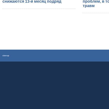
снижаются 13-й месяц подряд
проблем, в т
травм
sitemap