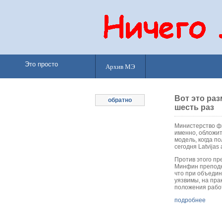
Это просто
Архив МЭ
Вот это раз
обратно
шесть раз
Министерство фи
именно, обложи
модель, когда п
сегодня Latvijas 
Против этого пр
Минфин преподн
что при объедин
уязвимы, на пра
положения рабо
подробнее