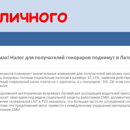
мах! Налог для получателей гонораров поднимут в Лат
нансов планирует значительные изменения для получателей авторских гоно
ть гонорары полным социальным налогом в размере 32,15%, заменив действ
олный социальный налог платится с зарплаты, а с гонораров - 5%. Об этом со
avīze.
едложения категорически возражает Латвийская ассоциация издателей пресс
осит свою идею под видом социальной защиты работников СМИ, аргументир
ении телеканалов LNT и TV3 оказалось, что большая часть их сотрудников с
ктике эти предложения могут привести к немедленному ухудшению материал
тников СМИ.