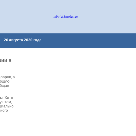
info{at}moles.ee
26 августа 2020 года
вии в
раров, а
ующую
общает
ы. Хотя
уя тем,
оциально
ьного