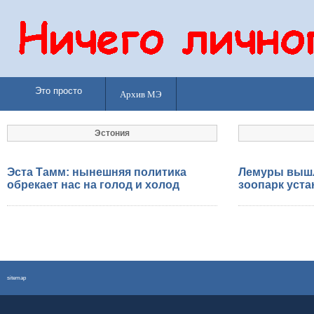
Это просто
Архив МЭ
Эстония
Эста Тамм: нынешняя политика
Лемуры вышл
обрекает нас на голод и холод
зоопарк уста
sitemap