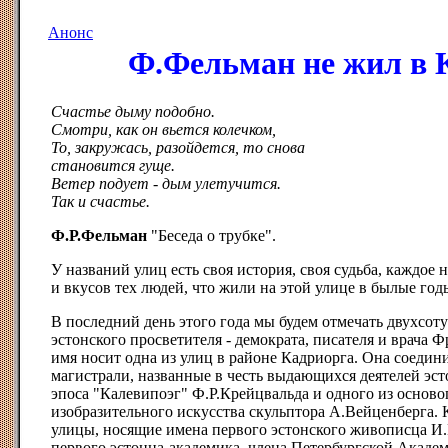
Анонс
Ф.Фельман не жил в 
Счастье дыму подобно.
Смотри, как он вьется колечком,
То, закружась, разойдется, то снова
становится гуще.
Ветер подует - дым улетучится.
Так и счастье.
Ф.Р.Фельман
"Беседа о трубке".
У названий улиц есть своя история, своя судьба, каждое 
и вкусов тех людей, что жили на этой улице в былые год
В последний день этого года мы будем отмечать двухсо
эстонского просветителя - демократа, писателя и врача 
имя носит одна из улиц в районе Кадриорга. Она соедин
магистрали, названные в честь выдающихся деятелей эст
эпоса "Калевипоэг" Ф.Р.Крейцвальда и одного из основ
изобразительного искусства скульптора А.Вейценберга. К
улицы, носящие имена первого эстонского живописца И.К
первого эстонца-академика, члена Петербургской Акаде