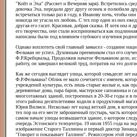
"Койт и Эха" (Рассвет и Вечерняя заря). Встретились ср
девочка Эха, передали друг другу огонек и полюбили др
встречаться только раз в году, в Иванову ночь, чтобы о
никогда не угасла их любовь. С тех пор один из них ежед
другая его гасит. Красивая, добрая сказка. И хотя она и 
его творчества, они стали восприниматься как подлинна
написаны были под влиянием глубокого изучения родног
Однако воплотить свой главный замысел - создание нац
Фельман не успел. Духовным преемником стал его соуче
Ф.Р.Крейцвальд. Продолжив начатое Фельманом дело, ис
работу, он завершил великий труд, потратив на это долги
Как же сегодня выглядит улица, которой семьдесят лет на
Ф.Р.Фельмана? Облик ее мало сочетается с именем, которо
учреждений культуры, есть лишь старые жилые и, как п
деревянные дома, пара баров, мастерские сапожника и с
многоэтажных зданий, построенных в 20-30-е годы и в 
этого района десятилетиями ходили в продуктовый магаз
Юрия Вилмси. Несколько лет назад ветхий дом, в котором
тех пор на его месте заброшенный пустырь, часть которог
самом начале улицы возвышается здание, о котором следу
очередь Эстонского телецентра. 19 июля 1955 года на эк
изображение Старого Таллинна и первый диктор Зинаид
"Говорит и показывает Таллинн". Режиссером этой пере