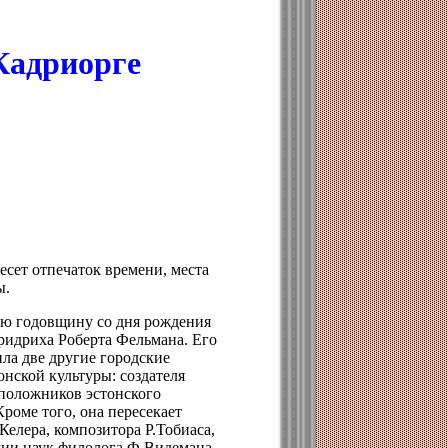
Кадриорге
несет отпечаток времени, места
ы.
тую годовщину со дня рождения
Фридриха Роберта Фельмана. Его
ила две другие городские
онской культуры: создателя
оположников эстонского
роме того, она пересекает
елера, композитора Р.Тобиаса,
мии наук филолога Ф.Видемана