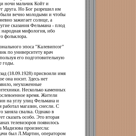
еди ночи мальчик Койт и
уг друга. Но Бог разрешил им
ни были вечно молодыми и чтобы
невно зажигает солнце, а
другие сказания Фельмана - плод
я народная мифология, ибо
о фольклора.
ионального эпоса "Калевипоэг"
ник по университету врач
пользуя его подготовительную
е годы.
зад (18.09.1928) присвоили имя
е она носит. Здесь нет
равило, неухоженные
антехники. Несколько каменных
послевоенное время. Жители
ин на углу улиц Фельмана и
 работал магазин, снесли. С
о заняла свалка. Однако в
ет сказать особо. Это вторая
ранах телевизоров появилось
а Мадизова произнесла:
дачи был Л.Мартин, оператором