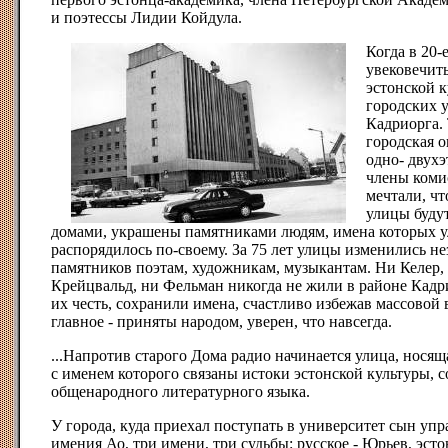
и поэтессы Лидии Койдула.
Когда в 20-
увековечит
эстонской 
городских 
Кадриорга. 
городская о
одно- двух
члены коми
мечтали, чт
улицы буду
домами, украшены памятниками людям, имена которых у
распорядилось по-своему. За 75 лет улицы изменились не
памятников поэтам, художникам, музыкантам. Ни Келер, 
Крейцвальд, ни Фельман никогда не жили в районе Кадри
их честь, сохранили имена, счастливо избежав массовой
главное - приняты народом, уверен, что навсегда.
...Напротив старого Дома радио начинается улица, носящ
с именем которого связаны истоки эстонской культуры, 
общенародного литературного языка.
У города, куда приехал поступать в университет сын уп
имения Ао, три имени, три судьбы: русское - Юрьев, эстон