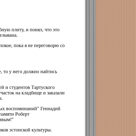
ную плиту, и понял, что это
ельмана.
 покое, пока я не переговорю со
е, то у него должно найтись
ей и студентов Тартуского
часток на кладбище и заказали
и.
брых воспоминаний" Геннадий
 памяти Роберт
живым!"
оков эстонской культуры.