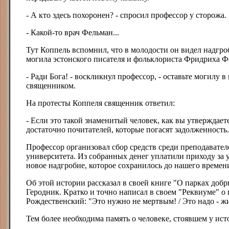
- А кто здесь похоронен? - спросил профессор у сторожа.
- Какой-то врач Фельман...
Тут Коппель вспомнил, что в молодости он видел надгроб
могила эстонского писателя и фольклориста Фридриха Ф
- Ради Бога! - воскликнул профессор, - оставьте могилу в
священником.
На протесты Коппеля священник ответил:
- Если это такой знаменитый человек, как вы утверждает
достаточно почитателей, которые погасят задолженность.
Профессор организовал сбор средств среди преподавател
университета. Из собранных денег уплатили приходу за у
новое надгробие, которое сохранилось до нашего времен
Об этой истории рассказал в своей книге "О парках до
Геродник. Кратко и точно написал в своем "Реквиуме" о
Рождественский: "Это нужно не мертвым! / Это надо - 
Тем более необходима память о человеке, стоявшем у ист