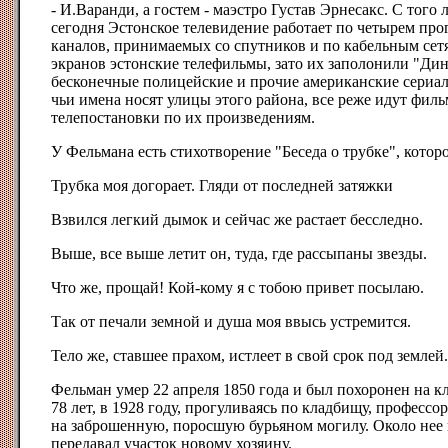
- И.Варанди, а гостем - маэстро Густав Эрнесакс. С того 
сегодня Эстонское телевидение работает по четырем прог
каналов, принимаемых со спутников и по кабельным сетя
экранов эстонские телефильмы, зато их заполонили "Дин
бесконечные полицейские и прочие американские сериалы
чьи имена носят улицы этого района, все реже идут филь
телепостановки по их произведениям.
У Фельмана есть стихотворение "Беседа о трубке", котор
Трубка моя догорает. Гляди от последней затяжки
Взвился легкий дымок и сейчас же растает бесследно.
Выше, все выше летит он, туда, где рассыпаны звезды.
Что же, прощай! Кой-кому я с тобою привет посылаю.
Так от печали земной и душа моя ввысь устремится.
Тело же, ставшее прахом, истлеет в свой срок под землей.
Фельман умер 22 апреля 1850 года и был похоронен на к
78 лет, в 1928 году, прогуливаясь по кладбищу, професс
на заброшенную, поросшую бурьяном могилу. Около нее
передавал участок новому хозяину.