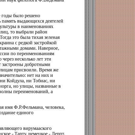
е годы было решено
ь память выдающихся деятелей
культуры в наименованиях
улиц, то выбрали район
Тогда это была тихая зеленая
краина с редкой застройкой
этажными домами. Наверное,
ссии по переименованиям
о через несколько лет эти
т застроены добротными
лицам присвоили. Время же
значительно: нет на них и
ни Койдула, ни Тобиас, ни
орга, но улицы, названные в
 волны переименований, а
ая имя Ф.Р.Фельмана, человека,
создание единого
равляющего вирумааского
ское - Тарту, немецкое - Дерпт.