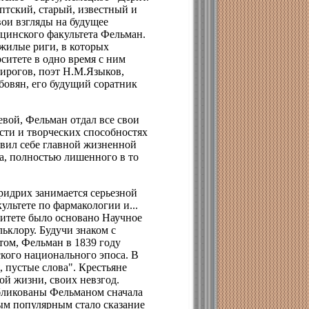
птский, старый, известный и
вои взгляды на будущее
ицинского факультета Фельман.
 жилые риги, в которых
ситете в одно время с ним
ирогов, поэт Н.М.Языков,
бовян, его будущий соратник
вой, Фельман отдал все свои
ости и творческих способностях
авил себе главной жизненной
да, полностью лишенного в то
ридрих занимается серьезной
ультете по фармакологии и...
итете было основано Научное
ьклору. Будучи знаком с
том, Фельман в 1839 году
кого национального эпоса. В
, пустые слова". Крестьяне
ой жизни, своих невзгод.
бликованы Фельманом сначала
мым популярным стало сказание