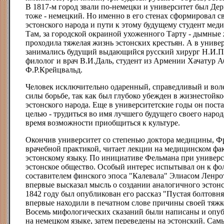
В 1817-м город звали по-немецки и университет был Дер
тоже - немецкий. Но именно в его стенах сформировал с
эстонского народа и пути к этому будущему студент мед
Там, за городской окраиной ухоженного Тарту - дымные
проходила тяжелая жизнь эстонских крестьян. А в универ
занимались будущий выдающийся русский хирург Н.И.П
филолог и врач В.И.Даль, студент из Армении Хачатур А
Ф.Р.Крейцвальд.
Человек исключительно одаренный, справедливый и воле
силы борьбе, так как был глубоко убежден в жизнестойк
эстонского народа. Еще в университетские годы он пост
целью - трудиться во имя лучшего будущего своего наро
время возможности приобщиться к культуре.
Окончив университет со степенью доктора медицины, Ф
врачебной практикой, читает лекции на медицинском фак
эстонскому языку. По инициативе Фельмана при универс
эстонское общество. Особый интерес испытывал он к фол
составителем финского эпоса "Калевала" Элиасом Ленро
впервые высказал мысль о создании аналогичного эстонс
1842 году был опубликован его рассказ "Пустая болтовня
впервые находили в печатном слове причины своей тяжк
Восемь мифологических сказаний были написаны и опу
на немецком языке, затем переведены на эстонский. Са