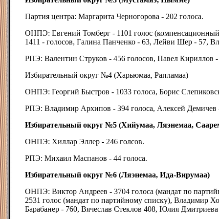
Партия центра: Маргарита Черногорова - 202 голоса.
ОНПЭ: Евгений Томберг - 1101 голос (компенсационный
1411 - голосов, Галина Панченко - 63, Лейви Шер - 57, В
РПЭ: Валентин Струков - 456 голосов, Павел Кириллов -
Избирательный округ №4 (Харьюмаа, Рапламаа)
ОНПЭ: Георгий Быстров - 1033 голоса, Борис Слепиковск
РПЭ: Владимир Архипов - 394 голоса, Алексей Демичев -
Избирательный округ №5 (Хийумаа, Ляэнемаа, Сааре
ОНПЭ: Хиллар Эллер - 246 голсов.
РПЭ: Михаил Маспанов - 44 голоса.
Избирательный округ №6 (Ляэнемаа, Ида-Вирумаа)
ОНПЭ: Виктор Андреев - 3704 голоса (мандат по партий
2531 голос (мандат по партийному списку), Владимир Хо
Барабанер - 760, Вячеслав Стеклов 408, Юлия Дмитриева 