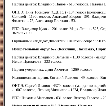
Партия центра: Владимир Панов - 618 голосов, Наталья В
ОНПЭ: Тийт Тоомсалу (СДПТЭ) - 134 голоса (компенсац
Соловей - 1196 голосов, Анатолий Егоров - 391, Владим
Филизов - 73, Александр Плоткин - 53.
РПЭ: Владимир Кукк - 1201 голос, Марк Левин - 525, Се
Зыбин - 199.
Одиночный кандидат Димитрий Кленский собрал 550 го
Избирательный округ №2 (Кесклинн, Ласнамяэ, Пири
Партия центра: Владимир Вельман - 1130 голосов (манда
Нелли Привалова - 333 голоса.
Партия умеренных: Даян Ахметов - 1269 голосов.
Коалиционная партия: Евгений Голиков - 49 голосов, Вик
ОНПЭ: Сергей Иванов - 4370 голосов (мандат по партий
- 1607 голосов, Леонид Михайлов - 1274, Владимир Ивано
РПЭ: Николай Маспанов - 631 голос, Виктор Тарасов - 2
Избирательный округ №3 (Мустамяэ, Нымме)