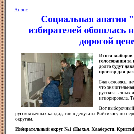
Анонс
Социальная апатия 
избирателей обошлась н
дорогой цен
Итоги выборов 
голосования за 
долго будут да
простор для раз
Благословясь, на
что значительна
русскоязычных и
игнорировала. Т
Вот выборочный
русскоязычных кандидатов в депутаты Рийгикогу по пе
округам.
Избирательный округ №1 (Пыхья, Хааберсти, Кристи