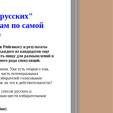
"русских"
ам по самой
е
в Рийгикогу и результаты
каждого из кандидатов еще
вать пищу для размышлений и
ного рода спекуляций.
чнем. Уже есть теория о том,
я часть потенциальных
збирателей голосование
ак ли это в действительности?
 список русских и
рвым шести избирательным
йне)