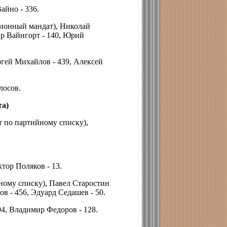
айно - 336.
ионный мандат), Николай
ир Вайнгорт - 140, Юрий
ргей Михайлов - 439, Алексей
лосов.
та)
т по партийному списку),
тор Поляков - 13.
ному списку), Павел Старостин
в - 456, Эдуард Седашев - 50.
94, Владимир Федоров - 128.