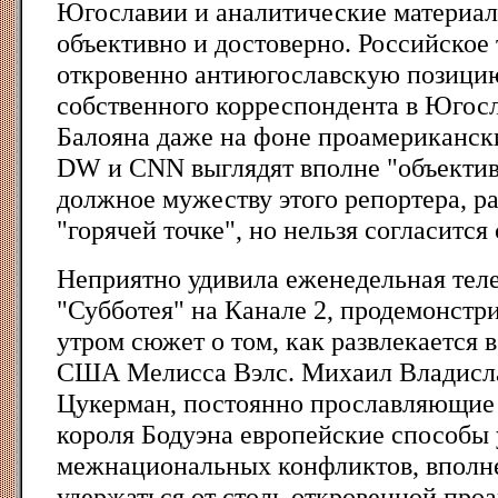
Югославии и аналитические материал
объективно и достоверно. Российское
откровенно антиюгославскую позицию
собственного корреспондента в Югос
Балояна даже на фоне проамериканск
DW и CNN выглядят вполне "объектив
должное мужеству этого репортера, р
"горячей точке", но нельзя согласится
Неприятно удивила еженедельная тел
"Субботея" на Канале 2, продемонстр
утром сюжет о том, как развлекается 
США Мелисса Вэлс. Михаил Владисла
Цукерман, постоянно прославляющие
короля Бодуэна европейские способы
межнациональных конфликтов, вполн
удержаться от столь откровенной про