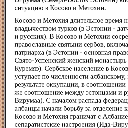
ситуацию в Косово и Метохии.
Косово и Метохия длительное время н
владычеством турков (в Эстонии - дат
и русских). В Косово и Метохии соср
православные святыни сербов, включ
патриарха (в Эстонии - основная прав
Свято-Успенский женский монастырь 
Куремяэ). Сербское население в Косо
уступает по численности албанскому,
результате оккупации, в соотношении 
же соотношение между эстонцами и р
Вирумаа). С началом распада федерац
албанцы начали борьбу за отделение 
Косово и Метохия граничат с Албани
сепаратистские настроения (Ида-Виру