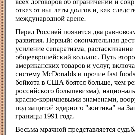
всех договоров об ограничении и сок
отказ от выплаты долгов и, как следст
международной арене.
Перед Россией появится два равново
развития. Первый: окончательная дес
усиление сепаратизма, растаскивание 
общеевропейский коллапс. Путь второ
американских товаров и услуг, включ
систему McDonalds и прочие fast food
бойкота в США боятся больше, чем р
российского большевизма), национал
красно-коричневыми знаменами, воор
под защитой ядерного "зонтика" на За
границы 1991 года.
Весьма мрачной представляется судьб