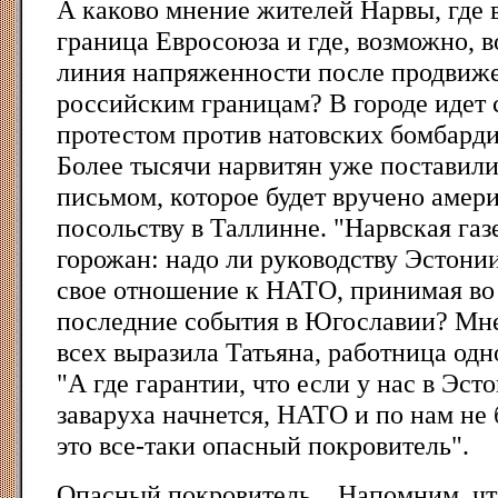
А каково мнение жителей Нарвы, где 
граница Евросоюза и где, возможно, в
линия напряженности после продвиж
российским границам? В городе идет 
протестом против натовских бомбард
Более тысячи нарвитян уже поставили
письмом, которое будет вручено амер
посольству в Таллинне. "Нарвская газ
горожан: надо ли руководству Эстони
свое отношение к НАТО, принимая во
последние события в Югославии? Мне
всех выразила Татьяна, работница одн
"А где гарантии, что если у нас в Эст
заваруха начнется, НАТО и по нам не
это все-таки опасный покровитель".
Опасный покровитель... Напомним, чт