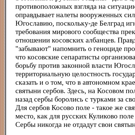
противоположных взгляда на ситуаци
оправдывает налеты вооруженных си
Югославию, поскольку-де Белград иг
требования мирового сообщества прек
отношении косовских албанцев. Прав
"забывают" напомнить о геноциде прот
что косовские сепаратисты организо
борьбу против законной власти Юго
территориальную целостность государ
сказать и о том, что в автономном кра
святыни сербов. Здесь, на Косовом по
назад сербы боролись с турками за св
Для сербов Косово поле - такое же св
место, как для русских Куликово поле
Сербы никогда не отдадут свои святын