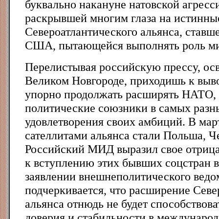
буквально накануне натовской агресс
раскрывшей многим глаза на истинны
Североатлантического альянса, ставш
США, пытающейся выполнять роль ми
Перелистывая российскую прессу, ос
Великом Новгороде, приходишь к выв
упорно продолжать расширять НАТО,
политические союзники в самых разн
удовлетворения своих амбиций. В ма
сателлитами альянса стали Польша, Ч
Российский МИД выразил свое отриц
к вступлению этих бывших соцстран в
заявлении внешнеполитического ведо
подчеркивается, что расширение Севе
альянса отнюдь не будет способствов
доверия и стабильности в междунаро