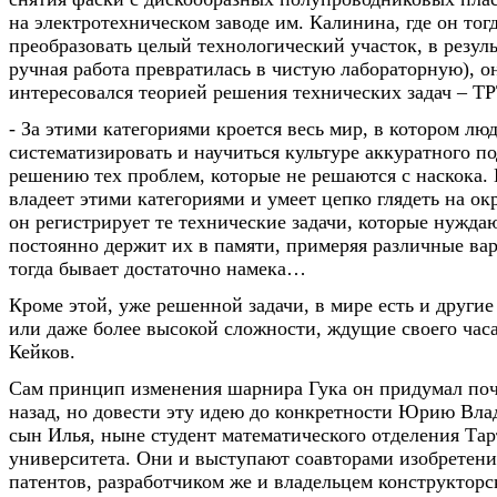
на электротехническом заводе им. Калинина, где он тогд
преобразовать целый технологический участок, в резуль
ручная работа превратилась в чистую лабораторную), он
интересовался теорией решения технических задач – ТР
- За этими категориями кроется весь мир, в котором лю
систематизировать и научиться культуре аккуратного п
решению тех проблем, которые не решаются с наскока. 
владеет этими категориями и умеет цепко глядеть на о
он регистрирует те технические задачи, которые нужда
постоянно держит их в памяти, примеряя различные ва
тогда бывает достаточно намека…
Кроме этой, уже решенной задачи, в мире есть и други
или даже более высокой сложности, ждущие своего час
Кейков.
Сам принцип изменения шарнира Гука он придумал почт
назад, но довести эту идею до конкретности Юрию Вл
сын Илья, ныне студент математического отделения Тар
университета. Они и выступают соавторами изобретени
патентов, разработчиком же и владельцем конструктор