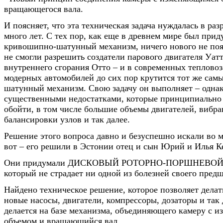
вращающегося вала.
И поясняет, что эта техническая задача нуждалась в ра
много лет. С тех пор, как еще в древнем мире был при
кривошипно-шатунный механизм, ничего нового не поя
не смогли разрешить создатели парового двигателя Уатт
внутреннего сгорания Отто – и в современных тепловоз
модерных автомобилей до сих пор крутится тот же са
шатунный механизм. Свою задачу он выполняет – однак
существенными недостатками, которые принципиально
обойти, в том числе большие объемы двигателей, вибра
балансировки узлов и так далее.
Решение этого вопроса давно и безуспешно искали во м
вот – его решили в Эстонии отец и сын Юрий и Илья К
Они придумали ДИСКОВЫЙ РОТОРНО-ПОРШНЕВОЙ 
который не страдает ни одной из болезней своего пред
Найдено техническое решение, которое позволяет дела
новые насосы, двигатели, компрессоры, дозаторы и так д
делается на базе механизма, объединяющего камеру с 
объемом и вращающийся вал.