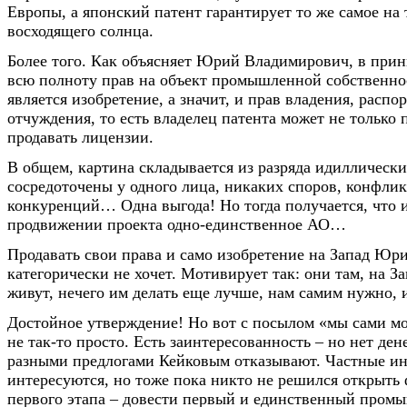
Европы, а японский патент гарантирует то же самое на
восходящего солнца.
Более того. Как объясняет Юрий Владимирович, в прин
всю полноту прав на объект промышленной собственно
является изобретение, а значит, и прав владения, распо
отчуждения, то есть владелец патента может не только 
продавать лицензии.
В общем, картина складывается из разряда идиллически
сосредоточены у одного лица, никаких споров, конфли
конкуренций… Одна выгода! Но тогда получается, что и
продвижении проекта одно-единственное АО…
Продавать свои права и само изобретение на Запад Юр
категорически не хочет. Мотивирует так: они там, на За
живут, нечего им делать еще лучше, нам самим нужно, 
Достойное утверждение! Но вот с посылом «мы сами мо
не так-то просто. Есть заинтересованность – но нет ден
разными предлогами Кейковым отказывают. Частные и
интересуются, но тоже пока никто не решился открыть
первого этапа – довести первый и единственный про