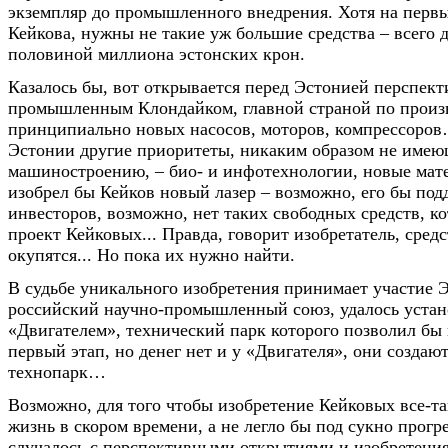
экземпляр до промышленного внедрения. Хотя на первы
Кейкова, нужны не такие уж большие средства – всего д
половиной миллиона эстонских крон.
Казалось бы, вот открывается перед Эстонией перспект
промышленным Клондайком, главной страной по произ
принципиально новых насосов, моторов, компрессоров
Эстонии другие приоритеты, никаким образом не име
машиностроению, – био- и инфотехнологии, новые ма
изобрел бы Кейков новый лазер – возможно, его бы под
инвесторов, возможно, нет таких свободных средств, к
проект Кейковых... Правда, говорит изобретатель, сред
окупятся... Но пока их нужно найти.
В судьбе уникального изобретения принимает участие 
российский научно-промышленный союз, удалось устано
«Двигателем», технический парк которого позволил бы 
первый этап, но денег нет и у «Двигателя», они создают
технопарк…
Возможно, для того чтобы изобретение Кейковых все-та
жизнь в скором времени, а не легло бы под сукно прогре
случалось с перспективными открытиями и изобретени