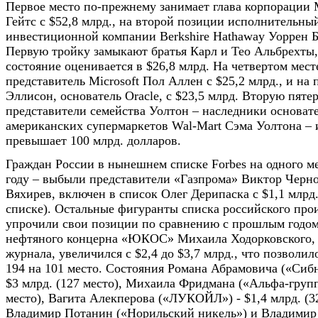
Первое место по-прежнему занимает глава корпорации M
Гейтс с $52,8 млрд., на второй позиции исполнительны
инвестиционной компании Berkshire Hathaway Уоррен Б
Первую тройку замыкают братья Карл и Тео Альбрехты,
состояние оценивается в $26,8 млрд. На четвертом мест
представитель Microsoft Пол Аллен с $25,2 млрд., и на 
Эллисон, основатель Oracle, с $23,5 млрд. Вторую пят
представители семейства Уолтон – наследники основате
американских супермаркетов Wal-Mart Сэма Уолтона – 
превышает 100 млрд. долларов.
Граждан России в нынешнем списке Forbes на одного м
году – выбыли представители «Газпрома» Виктор Черн
Вяхирев, включен в список Олег Дерипаска с $1,1 млрд.
списке). Остальные фигуранты списка российского про
упрочили свои позиции по сравнению с прошлым годом
нефтяного концерна «ЮКОС» Михаила Ходорковского,
журнала, увеличился с $2,4 до $3,7 млрд., что позволил
194 на 101 место. Состояния Романа Абрамовича («Сибн
$3 млрд. (127 место), Михаила Фридмана («Альфа-групп»
место), Вагита Алекперова («ЛУКОЙЛ») - $1,4 млрд. (32
Владимир Потанин («Норильский никель») и Владимир